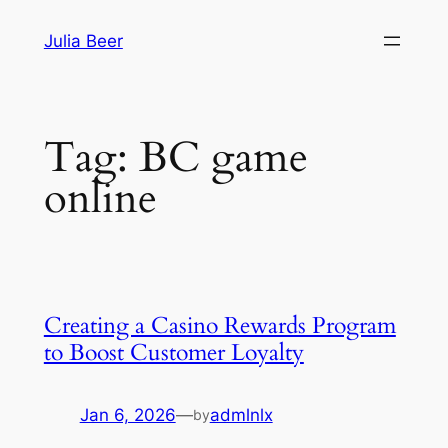
Skip
Julia Beer
to
content
Tag:
BC game
online
Creating a Casino Rewards Program
to Boost Customer Loyalty
Jan 6, 2026
—
admlnlx
by