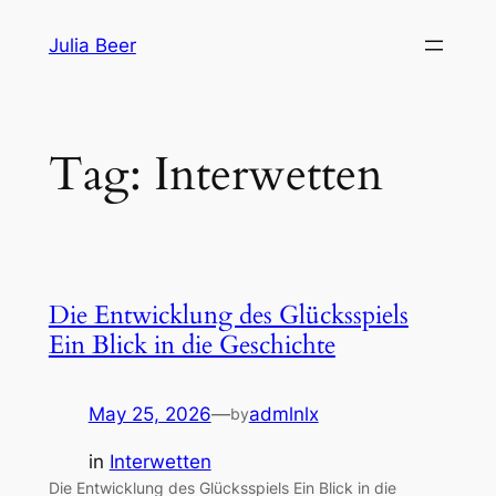
Skip
Julia Beer
to
content
Tag:
Interwetten
Die Entwicklung des Glücksspiels
Ein Blick in die Geschichte
May 25, 2026
—
admlnlx
by
in
Interwetten
Die Entwicklung des Glücksspiels Ein Blick in die