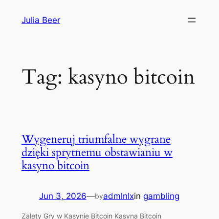
Skip
Julia Beer
to
content
Tag:
kasyno bitcoin
Wygeneruj triumfalne wygrane
dzięki sprytnemu obstawianiu w
kasyno bitcoin
Jun 3, 2026
—
admlnlx
in
gambling
by
Zalety Gry w Kasynie Bitcoin Kasyna Bitcoin