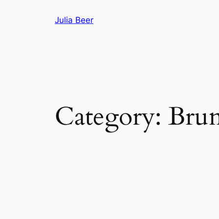
Skip
Julia Beer
to
content
Category:
Brun