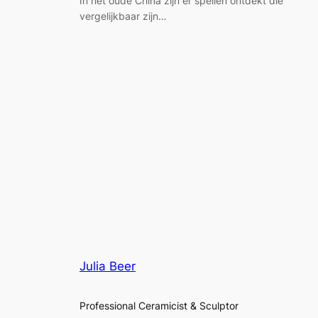
In het oude China zijn er spellen ontdekt die
vergelijkbaar zijn…
Julia Beer
Professional Ceramicist & Sculptor