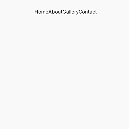
Home
About
Gallery
Contact