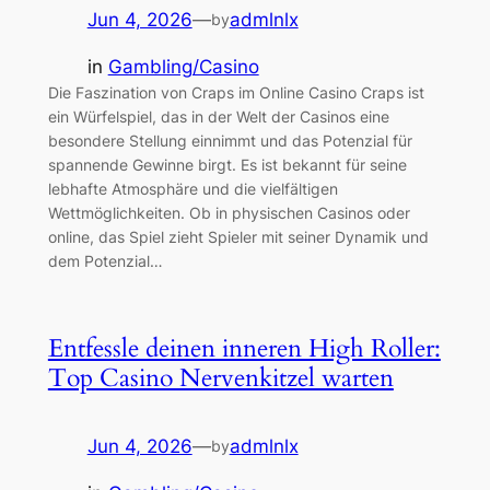
Jun 4, 2026
—
admlnlx
by
in
Gambling/Casino
Die Faszination von Craps im Online Casino Craps ist
ein Würfelspiel, das in der Welt der Casinos eine
besondere Stellung einnimmt und das Potenzial für
spannende Gewinne birgt. Es ist bekannt für seine
lebhafte Atmosphäre und die vielfältigen
Wettmöglichkeiten. Ob in physischen Casinos oder
online, das Spiel zieht Spieler mit seiner Dynamik und
dem Potenzial…
Entfessle deinen inneren High Roller:
Top Casino Nervenkitzel warten
Jun 4, 2026
—
admlnlx
by