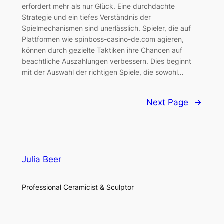
erfordert mehr als nur Glück. Eine durchdachte
Strategie und ein tiefes Verständnis der
Spielmechanismen sind unerlässlich. Spieler, die auf
Plattformen wie spinboss-casino-de.com agieren,
können durch gezielte Taktiken ihre Chancen auf
beachtliche Auszahlungen verbessern. Dies beginnt
mit der Auswahl der richtigen Spiele, die sowohl…
Next Page
→
Julia Beer
Professional Ceramicist & Sculptor