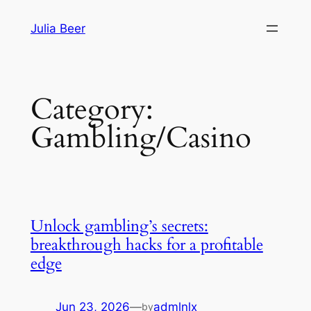
Skip
Julia Beer
to
content
Category:
Gambling/Casino
Unlock gambling’s secrets:
breakthrough hacks for a profitable
edge
Jun 23, 2026
—
admlnlx
by