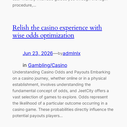
procedure,…
Relish the casino experience with
wise odds optimization
Jun 23, 2026
—
admlnlx
by
in
Gambling/Casino
Understanding Casino Odds and Payouts Embarking
on a casino journey, whether online or in a physical
establishment, involves understanding the
fundamental concept of odds, and JeetCity offers a
vast selection of games to explore. Odds represent
the likelihood of a particular outcome occurring in a
casino game. These probabilities directly influence the
potential payouts players…