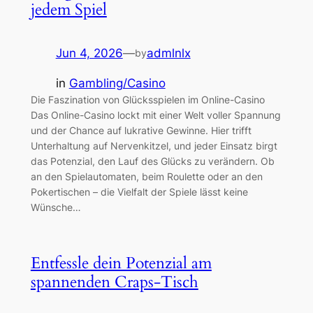
jedem Spiel
Jun 4, 2026
—
admlnlx
by
in
Gambling/Casino
Die Faszination von Glücksspielen im Online-Casino
Das Online-Casino lockt mit einer Welt voller Spannung
und der Chance auf lukrative Gewinne. Hier trifft
Unterhaltung auf Nervenkitzel, und jeder Einsatz birgt
das Potenzial, den Lauf des Glücks zu verändern. Ob
an den Spielautomaten, beim Roulette oder an den
Pokertischen – die Vielfalt der Spiele lässt keine
Wünsche…
Entfessle dein Potenzial am
spannenden Craps-Tisch