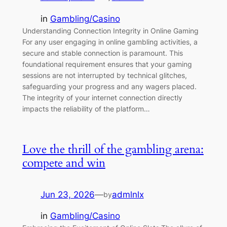
in
Gambling/Casino
Understanding Connection Integrity in Online Gaming
For any user engaging in online gambling activities, a
secure and stable connection is paramount. This
foundational requirement ensures that your gaming
sessions are not interrupted by technical glitches,
safeguarding your progress and any wagers placed.
The integrity of your internet connection directly
impacts the reliability of the platform…
Love the thrill of the gambling arena:
compete and win
Jun 23, 2026
—
admlnlx
by
in
Gambling/Casino