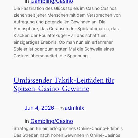
in
Gambling/Casino
Die Faszination des Glücksspiels im Casino Casinos
ziehen seit jeher Menschen mit dem Versprechen von
Aufregung und potenziellen Gewinnen an. Die
Atmosphäre, das Geräusch der Spielautomaten, das
Klacken der Roulettekugel – all das schafft ein
einzigartiges Erlebnis. Ob man nun ein erfahrener
Spieler ist oder zum ersten Mal die Schwelle eines
Casinos überschreitet, die Spannung…
Umfassender Taktik-Leitfaden für
Spitzen-Casino-Gewinne
Jun 4, 2026
—
admlnlx
by
in
Gambling/Casino
Strategien für ein erfolgreiches Online-Casino-Erlebnis
Das Streben nach hohen Gewinnen in Online-Casinos