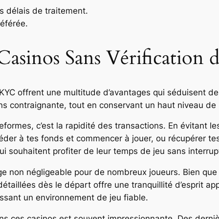
les délais de traitement.
référée.
Casinos Sans Vérification d
YC offrent une multitude d’avantages qui séduisent de p
ns contraignante, tout en conservant un haut niveau de 
formes, c’est la rapidité des transactions. En évitant le
éder à tes fonds et commencer à jouer, ou récupérer tes
ui souhaitent profiter de leur temps de jeu sans interrup
e non négligeable pour de nombreux joueurs. Bien que l
étaillées dès le départ offre une tranquillité d’esprit a
ntissant un environnement de jeu fiable.
dans ces casinos est souvent impressionnante. Des dern