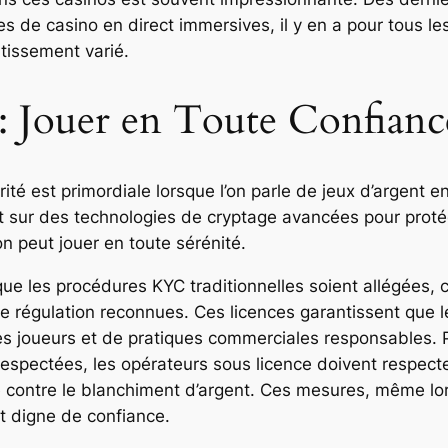
s de casino en direct immersives, il y en a pour tous l
ertissement varié.
é : Jouer en Toute Confianc
ité est primordiale lorsque l’on parle de jeux d’argent e
 sur des technologies de cryptage avancées pour protég
’on peut jouer en toute sérénité.
les procédures KYC traditionnelles soient allégées, 
de régulation reconnues. Ces licences garantissent que 
es joueurs et de pratiques commerciales responsables. P
respectées, les opérateurs sous licence doivent respecte
e contre le blanchiment d’argent. Ces mesures, même lo
t digne de confiance.