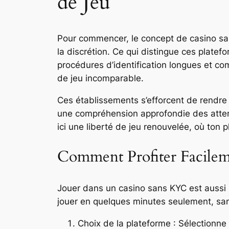
de Jeu
Pour commencer, le concept de casino sans
la discrétion. Ce qui distingue ces platefor
procédures d’identification longues et c
de jeu incomparable.
Ces établissements s’efforcent de rendre 
une compréhension approfondie des atten
ici une liberté de jeu renouvelée, où ton p
Comment Profiter Facilem
Jouer dans un casino sans KYC est aussi 
jouer en quelques minutes seulement, san
Choix de la plateforme : Sélectionne