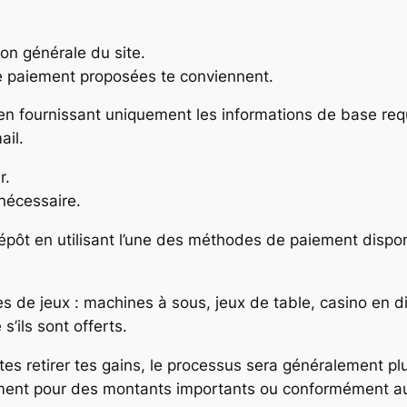
tion générale du site.
e paiement proposées te conviennent.
 en fournissant uniquement les informations de base req
ail.
r.
nécessaire.
dépôt en utilisant l’une des méthodes de paiement dispon
es de jeux : machines à sous, jeux de table, casino en di
’ils sont offerts.
tes retirer tes gains, le processus sera généralement plu
ment pour des montants importants ou conformément au