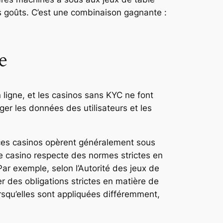
es goûts. C’est une combinaison gagnante :
e
n ligne, et les casinos sans KYC ne font
er les données des utilisateurs et les
ces casinos opèrent généralement sous
le casino respecte des normes strictes en
ar exemple, selon l’Autorité des jeux de
r des obligations strictes en matière de
rsqu’elles sont appliquées différemment,