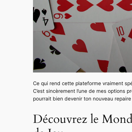
Ce qui rend cette plateforme vraiment spéc
C’est sincèrement l’une de mes options pré
pourrait bien devenir ton nouveau repaire 
Découvrez le Monde