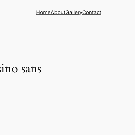
Home
About
Gallery
Contact
ino sans