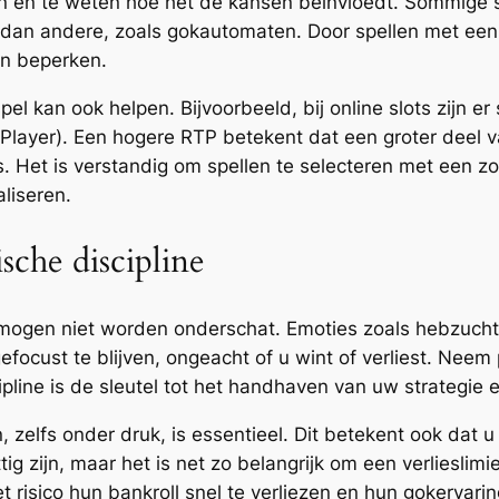
pen en te weten hoe het de kansen beïnvloedt. Sommige s
 dan andere, zoals gokautomaten. Door spellen met een 
jn beperken.
pel kan ook helpen. Bijvoorbeeld, bij online slots zijn er
 Player). Een hogere RTP betekent dat een groter deel 
s. Het is verstandig om spellen te selecteren met een z
liseren.
sche discipline
ogen niet worden onderschat. Emoties zoals hebzucht en
gefocust te blijven, ongeacht of u wint of verliest. Nee
ipline is de sleutel tot het handhaven van uw strategie
, zelfs onder druk, is essentieel. Dit betekent ook da
tig zijn, maar het is net zo belangrijk om een verlieslim
t risico hun bankroll snel te verliezen en hun gokervari