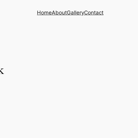
Home
About
Gallery
Contact
k