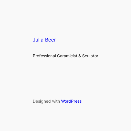
Julia Beer
Professional Ceramicist & Sculptor
Designed with
WordPress