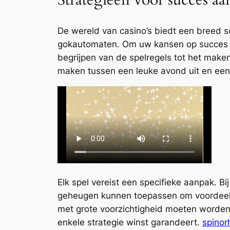
De wereld van casino’s biedt een breed sc
gokautomaten. Om uw kansen op succes te 
begrijpen van de spelregels tot het make
maken tussen een leuke avond uit en een 
Elk spel vereist een specifieke aanpak. Bi
geheugen kunnen toepassen om voordeel te 
met grote voorzichtigheid moeten worden
enkele strategie winst garandeert.
spinor