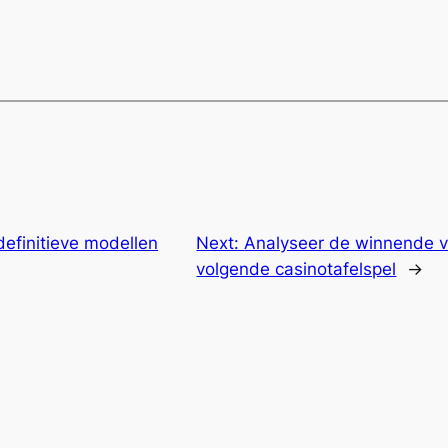
efinitieve modellen
Next:
Analyseer de winnende vo
volgende casinotafelspel
→