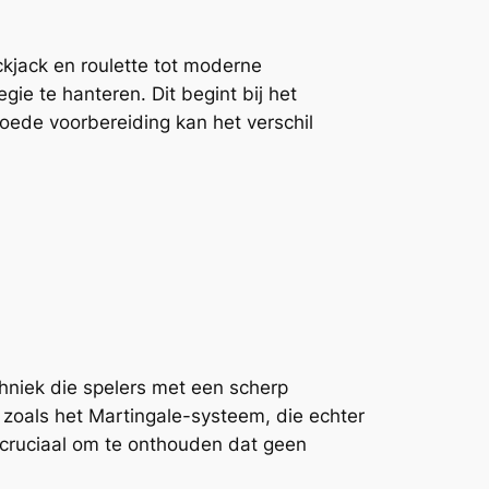
ckjack en roulette tot moderne
e te hanteren. Dit begint bij het
oede voorbereiding kan het verschil
echniek die spelers met een scherp
 zoals het Martingale-systeem, die echter
 cruciaal om te onthouden dat geen