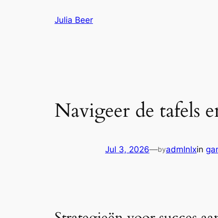
Skip
Julia Beer
to
content
Navigeer de tafels 
Jul 3, 2026
—
admlnlx
in
ga
by
Strategieën voor succes aan