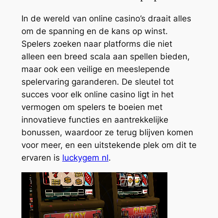
In de wereld van online casino’s draait alles
om de spanning en de kans op winst.
Spelers zoeken naar platforms die niet
alleen een breed scala aan spellen bieden,
maar ook een veilige en meeslepende
spelervaring garanderen. De sleutel tot
succes voor elk online casino ligt in het
vermogen om spelers te boeien met
innovatieve functies en aantrekkelijke
bonussen, waardoor ze terug blijven komen
voor meer, en een uitstekende plek om dit te
ervaren is
luckygem nl
.