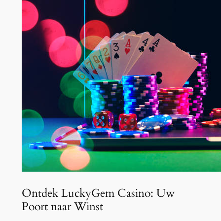
Ontdek LuckyGem Casino: Uw
Poort naar Winst