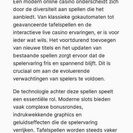
Een modern online casino onderscheidt zich
door de diversiteit aan spellen die het
aanbiedt. Van klassieke gokautomaten tot
geavanceerde tafelspellen en de
interactieve live casino ervaringen, er is voor
ieder wat wils. Het voortdurend toevoegen
van nieuwe titels en het updaten van
bestaande spellen zorgt ervoor dat de
spelervaring fris en spannend blijft. Dit is
cruciaal om aan de evoluerende
verwachtingen van spelers te voldoen.
De technologie achter deze spellen speelt
een essentiële rol. Moderne slots bieden
vaak complexe bonusrondes,
indrukwekkende graphics en
geluidseffecten die de spelervaring
verrijken. Tafelspellen worden steeds vaker