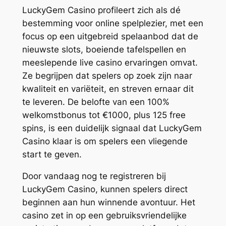
LuckyGem Casino profileert zich als dé
bestemming voor online spelplezier, met een
focus op een uitgebreid spelaanbod dat de
nieuwste slots, boeiende tafelspellen en
meeslepende live casino ervaringen omvat.
Ze begrijpen dat spelers op zoek zijn naar
kwaliteit en variëteit, en streven ernaar dit
te leveren. De belofte van een 100%
welkomstbonus tot €1000, plus 125 free
spins, is een duidelijk signaal dat LuckyGem
Casino klaar is om spelers een vliegende
start te geven.
Door vandaag nog te registreren bij
LuckyGem Casino, kunnen spelers direct
beginnen aan hun winnende avontuur. Het
casino zet in op een gebruiksvriendelijke