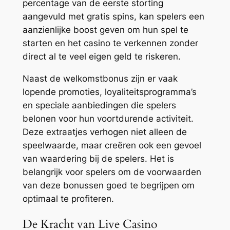
percentage van de eerste storting
aangevuld met gratis spins, kan spelers een
aanzienlijke boost geven om hun spel te
starten en het casino te verkennen zonder
direct al te veel eigen geld te riskeren.
Naast de welkomstbonus zijn er vaak
lopende promoties, loyaliteitsprogramma’s
en speciale aanbiedingen die spelers
belonen voor hun voortdurende activiteit.
Deze extraatjes verhogen niet alleen de
speelwaarde, maar creëren ook een gevoel
van waardering bij de spelers. Het is
belangrijk voor spelers om de voorwaarden
van deze bonussen goed te begrijpen om
optimaal te profiteren.
De Kracht van Live Casino