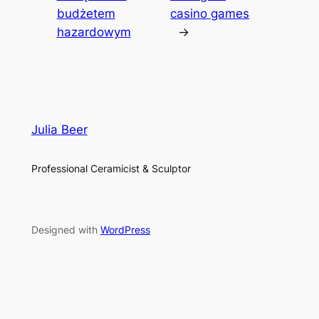
budżetem
casino games
hazardowym
→
Julia Beer
Professional Ceramicist & Sculptor
Designed with
WordPress