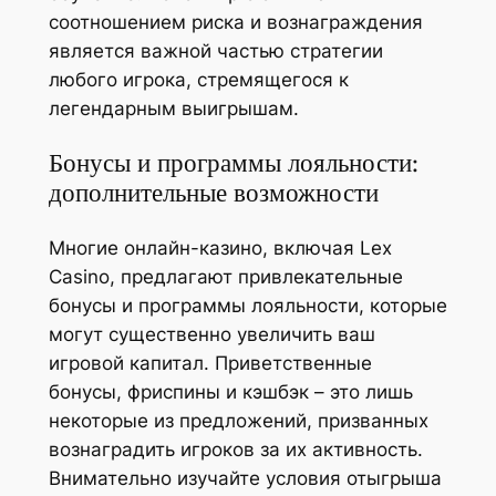
соотношением риска и вознаграждения
является важной частью стратегии
любого игрока, стремящегося к
легендарным выигрышам.
Бонусы и программы лояльности:
дополнительные возможности
Многие онлайн-казино, включая Lex
Casino, предлагают привлекательные
бонусы и программы лояльности, которые
могут существенно увеличить ваш
игровой капитал. Приветственные
бонусы, фриспины и кэшбэк – это лишь
некоторые из предложений, призванных
вознаградить игроков за их активность.
Внимательно изучайте условия отыгрыша