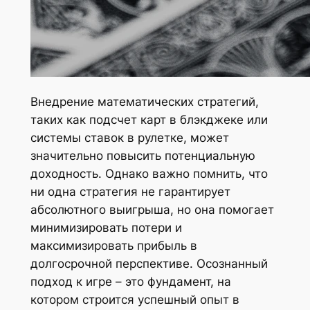
Внедрение математических стратегий,
таких как подсчет карт в блэкджеке или
системы ставок в рулетке, может
значительно повысить потенциальную
доходность. Однако важно помнить, что
ни одна стратегия не гарантирует
абсолютного выигрыша, но она помогает
минимизировать потери и
максимизировать прибыль в
долгосрочной перспективе. Осознанный
подход к игре – это фундамент, на
котором строится успешный опыт в