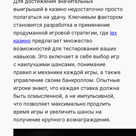
Для достижения значительных
выигрышей в казино недостаточно просто
полагаться на удачу. Ключевым фактором
становится разработка и применение
продуманной игровой стратегии, где
lex
казино
предлагает множество
возможностей для тестирования ваших
навыков. Это включает в себя выбор игр
с наилучшими шансами, понимание
правил и механики каждой игры, а также
управление своим банкроллом. Опытные
игроки знают, что каждая ставка должна
быть осмысленной, а не импульсивной,
что позволяет максимально продлить
время игры и увеличить шансы на
получение крупного вознаграждения.