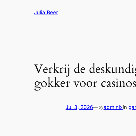
Skip
Julia Beer
to
content
Verkrij de deskund
gokker voor casino
Jul 3, 2026
—
admlnlx
in
ga
by