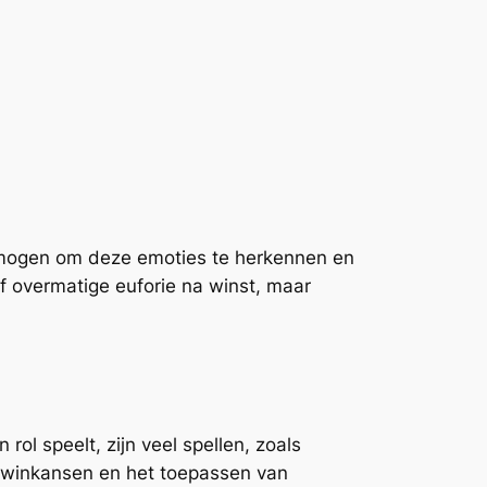
ermogen om deze emoties te herkennen en
of overmatige euforie na winst, maar
ol speelt, zijn veel spellen, zoals
e winkansen en het toepassen van