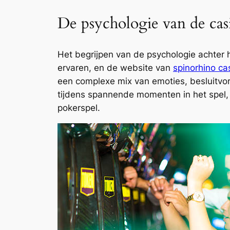
De psychologie van de cas
Het begrijpen van de psychologie achter h
ervaren, en de website van
spinorhino ca
een complexe mix van emoties, besluitvor
tijdens spannende momenten in het spel, 
pokerspel.