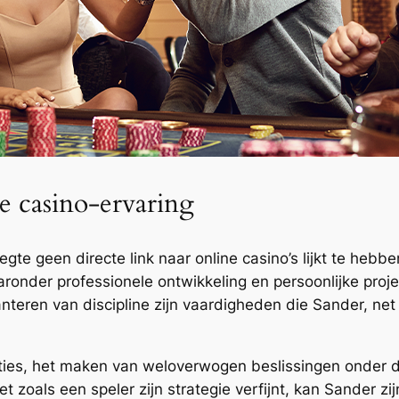
e casino-ervaring
te geen directe link naar online casino’s lijkt te hebb
aronder professionele ontwikkeling en persoonlijke proj
nteren van discipline zijn vaardigheden die Sander, net 
aties, het maken van weloverwogen beslissingen onder d
t zoals een speler zijn strategie verfijnt, kan Sander zi