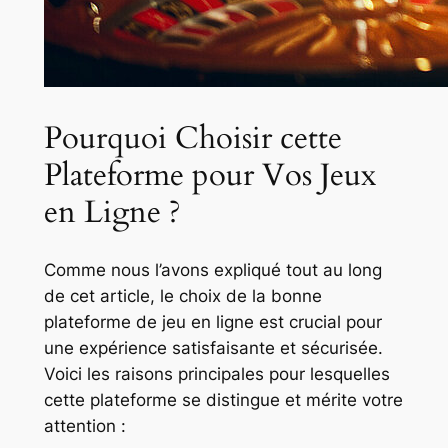
Pourquoi Choisir cette
Plateforme pour Vos Jeux
en Ligne ?
Comme nous l’avons expliqué tout au long
de cet article, le choix de la bonne
plateforme de jeu en ligne est crucial pour
une expérience satisfaisante et sécurisée.
Voici les raisons principales pour lesquelles
cette plateforme se distingue et mérite votre
attention :