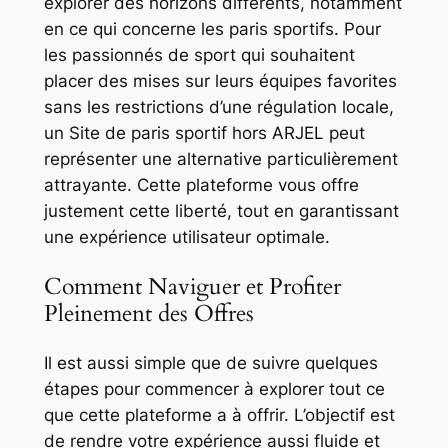
explorer des horizons différents, notamment
en ce qui concerne les paris sportifs. Pour
les passionnés de sport qui souhaitent
placer des mises sur leurs équipes favorites
sans les restrictions d’une régulation locale,
un Site de paris sportif hors ARJEL peut
représenter une alternative particulièrement
attrayante. Cette plateforme vous offre
justement cette liberté, tout en garantissant
une expérience utilisateur optimale.
Comment Naviguer et Profiter
Pleinement des Offres
Il est aussi simple que de suivre quelques
étapes pour commencer à explorer tout ce
que cette plateforme a à offrir. L’objectif est
de rendre votre expérience aussi fluide et