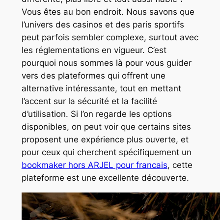
Vous êtes au bon endroit. Nous savons que
l’univers des casinos et des paris sportifs
peut parfois sembler complexe, surtout avec
les réglementations en vigueur. C’est
pourquoi nous sommes là pour vous guider
vers des plateformes qui offrent une
alternative intéressante, tout en mettant
l’accent sur la sécurité et la facilité
d’utilisation. Si l’on regarde les options
disponibles, on peut voir que certains sites
proposent une expérience plus ouverte, et
pour ceux qui cherchent spécifiquement un
bookmaker hors ARJEL pour francais
, cette
plateforme est une excellente découverte.