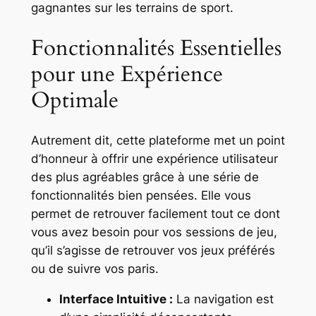
gagnantes sur les terrains de sport.
Fonctionnalités Essentielles
pour une Expérience
Optimale
Autrement dit, cette plateforme met un point
d’honneur à offrir une expérience utilisateur
des plus agréables grâce à une série de
fonctionnalités bien pensées. Elle vous
permet de retrouver facilement tout ce dont
vous avez besoin pour vos sessions de jeu,
qu’il s’agisse de retrouver vos jeux préférés
ou de suivre vos paris.
Interface Intuitive :
La navigation est