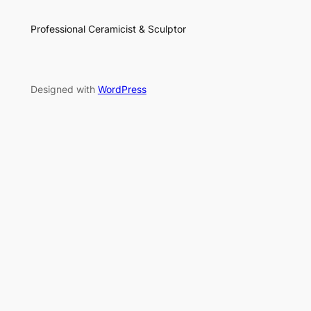
Professional Ceramicist & Sculptor
Designed with
WordPress