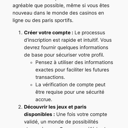
agréable que possible, même si vous êtes
nouveau dans le monde des casinos en
ligne ou des paris sportifs.
Créer votre compte :
Le processus
d’inscription est rapide et intuitif. Vous
devrez fournir quelques informations
de base pour sécuriser votre profil.
Pensez à utiliser des informations
exactes pour faciliter les futures
transactions.
La vérification de compte peut
être requise pour une sécurité
accrue.
Découvrir les jeux et paris
disponibles :
Une fois votre compte
validé, un monde de possibilités