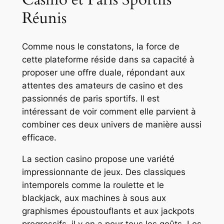
Réunis
Comme nous le constatons, la force de
cette plateforme réside dans sa capacité à
proposer une offre duale, répondant aux
attentes des amateurs de casino et des
passionnés de paris sportifs. Il est
intéressant de voir comment elle parvient à
combiner ces deux univers de manière aussi
efficace.
La section casino propose une variété
impressionnante de jeux. Des classiques
intemporels comme la roulette et le
blackjack, aux machines à sous aux
graphismes époustouflants et aux jackpots