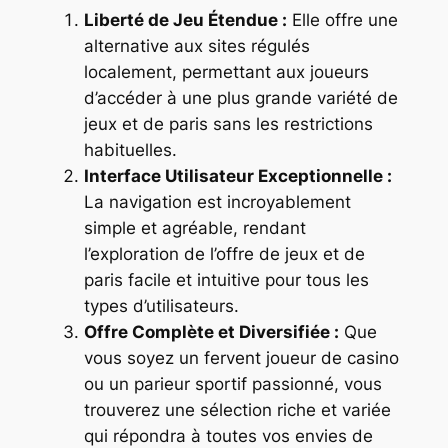
Liberté de Jeu Étendue :
Elle offre une
alternative aux sites régulés
localement, permettant aux joueurs
d’accéder à une plus grande variété de
jeux et de paris sans les restrictions
habituelles.
Interface Utilisateur Exceptionnelle :
La navigation est incroyablement
simple et agréable, rendant
l’exploration de l’offre de jeux et de
paris facile et intuitive pour tous les
types d’utilisateurs.
Offre Complète et Diversifiée :
Que
vous soyez un fervent joueur de casino
ou un parieur sportif passionné, vous
trouverez une sélection riche et variée
qui répondra à toutes vos envies de