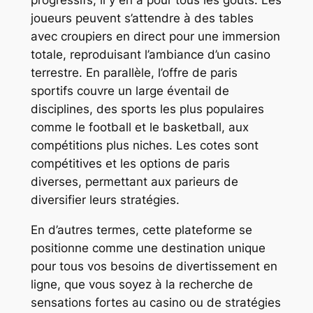
progressifs, il y en a pour tous les goûts. Les
joueurs peuvent s’attendre à des tables
avec croupiers en direct pour une immersion
totale, reproduisant l’ambiance d’un casino
terrestre. En parallèle, l’offre de paris
sportifs couvre un large éventail de
disciplines, des sports les plus populaires
comme le football et le basketball, aux
compétitions plus niches. Les cotes sont
compétitives et les options de paris
diverses, permettant aux parieurs de
diversifier leurs stratégies.
En d’autres termes, cette plateforme se
positionne comme une destination unique
pour tous vos besoins de divertissement en
ligne, que vous soyez à la recherche de
sensations fortes au casino ou de stratégies