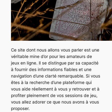
Ce site dont nous allons vous parler est une
véritable mine d’or pour les amateurs de
jeux en ligne. Il se distingue par sa capacité
à fournir des informations fiables et une
navigation d’une clarté remarquable. Si vous
êtes à la recherche d’une plateforme qui
vous aide réellement à vous y retrouver et à
profiter pleinement de vos sessions de jeu,
vous allez adorer ce que nous avons à vous
proposer.