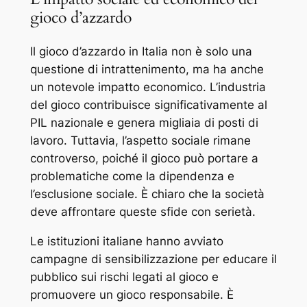
gioco d’azzardo
Il gioco d’azzardo in Italia non è solo una
questione di intrattenimento, ma ha anche
un notevole impatto economico. L’industria
del gioco contribuisce significativamente al
PIL nazionale e genera migliaia di posti di
lavoro. Tuttavia, l’aspetto sociale rimane
controverso, poiché il gioco può portare a
problematiche come la dipendenza e
l’esclusione sociale. È chiaro che la società
deve affrontare queste sfide con serietà.
Le istituzioni italiane hanno avviato
campagne di sensibilizzazione per educare il
pubblico sui rischi legati al gioco e
promuovere un gioco responsabile. È