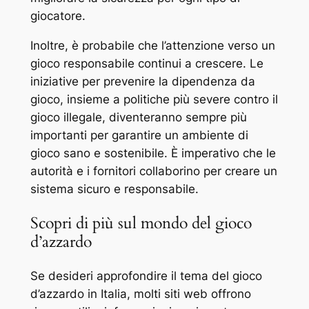
giocatore.
Inoltre, è probabile che l’attenzione verso un
gioco responsabile continui a crescere. Le
iniziative per prevenire la dipendenza da
gioco, insieme a politiche più severe contro il
gioco illegale, diventeranno sempre più
importanti per garantire un ambiente di
gioco sano e sostenibile. È imperativo che le
autorità e i fornitori collaborino per creare un
sistema sicuro e responsabile.
Scopri di più sul mondo del gioco
d’azzardo
Se desideri approfondire il tema del gioco
d’azzardo in Italia, molti siti web offrono