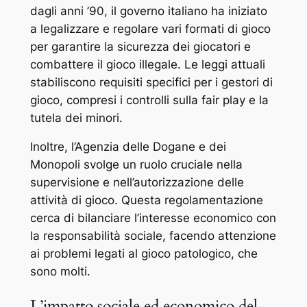
dagli anni ’90, il governo italiano ha iniziato
a legalizzare e regolare vari formati di gioco
per garantire la sicurezza dei giocatori e
combattere il gioco illegale. Le leggi attuali
stabiliscono requisiti specifici per i gestori di
gioco, compresi i controlli sulla fair play e la
tutela dei minori.
Inoltre, l’Agenzia delle Dogane e dei
Monopoli svolge un ruolo cruciale nella
supervisione e nell’autorizzazione delle
attività di gioco. Questa regolamentazione
cerca di bilanciare l’interesse economico con
la responsabilità sociale, facendo attenzione
ai problemi legati al gioco patologico, che
sono molti.
L’impatto sociale ed economico del