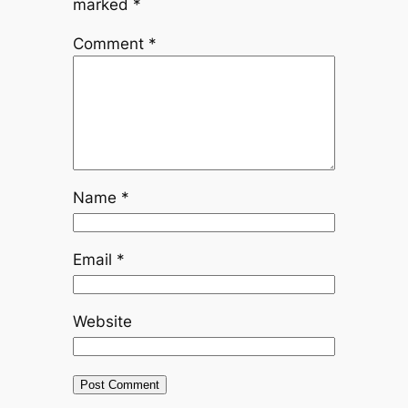
marked
*
Comment
*
Name
*
Email
*
Website