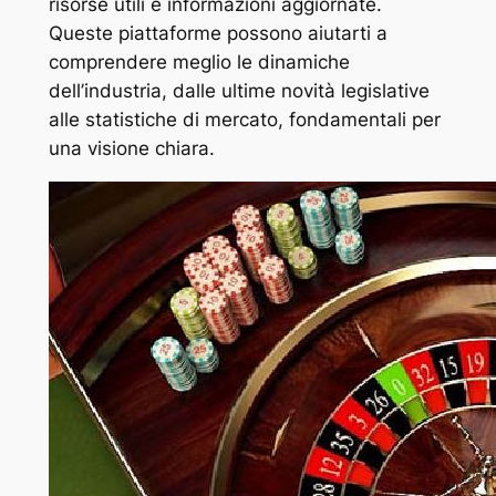
risorse utili e informazioni aggiornate.
Queste piattaforme possono aiutarti a
comprendere meglio le dinamiche
dell’industria, dalle ultime novità legislative
alle statistiche di mercato, fondamentali per
una visione chiara.