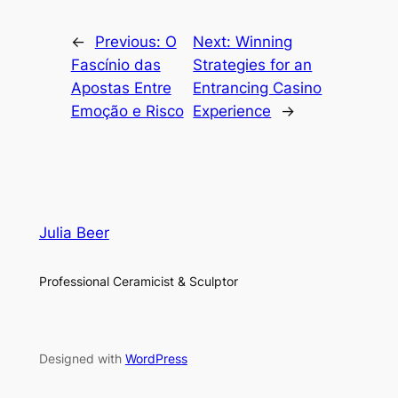
←
Previous:
O
Next:
Winning
Fascínio das
Strategies for an
Apostas Entre
Entrancing Casino
Emoção e Risco
Experience
→
Julia Beer
Professional Ceramicist & Sculptor
Designed with
WordPress