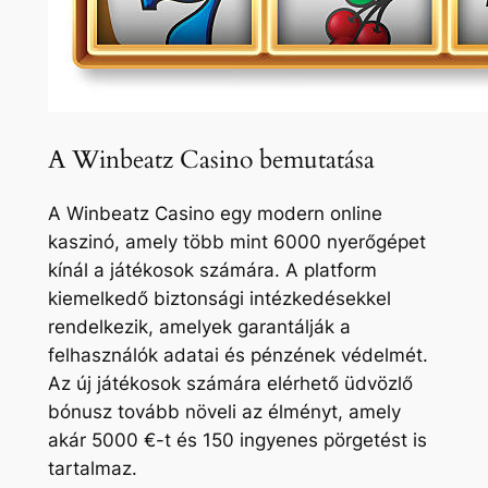
A Winbeatz Casino bemutatása
A Winbeatz Casino egy modern online
kaszinó, amely több mint 6000 nyerőgépet
kínál a játékosok számára. A platform
kiemelkedő biztonsági intézkedésekkel
rendelkezik, amelyek garantálják a
felhasználók adatai és pénzének védelmét.
Az új játékosok számára elérhető üdvözlő
bónusz tovább növeli az élményt, amely
akár 5000 €-t és 150 ingyenes pörgetést is
tartalmaz.