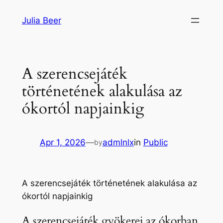
Skip
Julia Beer
to
content
A szerencsejáték
történetének alakulása az
ókortól napjainkig
Apr 1, 2026
—
admlnlx
in
Public
by
A szerencsejáték történetének alakulása az
ókortól napjainkig
A szerencsejáték gyökerei az ókorban