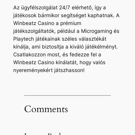
Az ügyfélszolgálat 24/7 elérhető, így a
játékosok bármikor segítséget kaphatnak. A
Winbeatz Casino a prémium
játékszolgáltatók, például a Microgaming és
Playtech játékainak széles választékát
kínálja, ami biztosítja a kiváló játékélményt.
Csatlakozzon most, és fedezze fel a
Winbeatz Casino kínálatát, hogy valós
nyereményekért játszhasson!
Comments