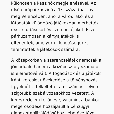
különösen a kaszinók megjelenésével. Az
első európai kaszinó a 17. században nyílt
meg Velencében, ahol a város lakói és a
látogatók különböző játékokban mérhették
össze tudásukat és szerencséjüket. Ezzel
párhuzamosan a kártyajátékok is
elterjedtek, amelyek új lehetőségeket
teremtettek a játékosok számára.
A középkorban a szerencsejáték nemcsak a
jómódúak, hanem a középosztály számára
is elérhetővé vált. A fogadások és a játékok
iránti kereslet növekedése a törvényhozás
figyelmét is felkeltette, ami számos helyen
szigorúbb szabályozásokhoz vezetett. A
kereskedelem fejlődése, valamint a bankok
megerősödése hozzájárult a pénzügyi
alapok stabilizálódásához, lehetővé téve