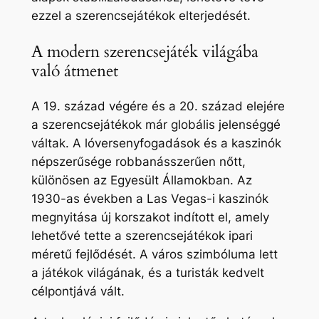
ezzel a szerencsejátékok elterjedését.
A modern szerencsejáték világába
való átmenet
A 19. század végére és a 20. század elejére
a szerencsejátékok már globális jelenséggé
váltak. A lóversenyfogadások és a kaszinók
népszerűsége robbanásszerűen nőtt,
különösen az Egyesült Államokban. Az
1930-as években a Las Vegas-i kaszinók
megnyitása új korszakot indított el, amely
lehetővé tette a szerencsejátékok ipari
méretű fejlődését. A város szimbóluma lett
a játékok világának, és a turisták kedvelt
célpontjává vált.