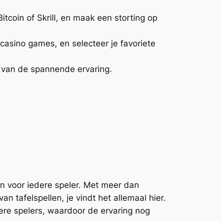
coin of Skrill, en maak een storting op
 casino games, en selecteer je favoriete
n van de spannende ervaring.
jn voor iedere speler. Met meer dan
an tafelspellen, je vindt het allemaal hier.
dere spelers, waardoor de ervaring nog