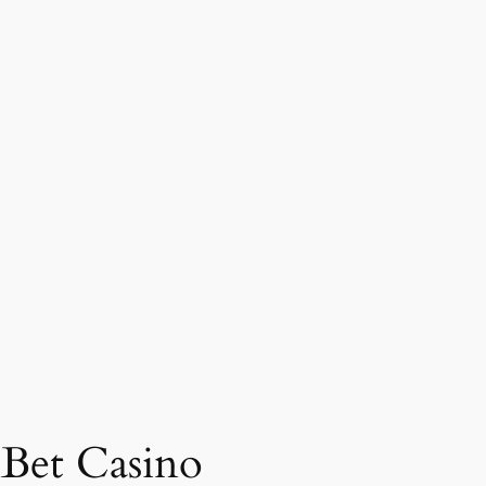
nBet Casino