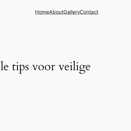
Home
About
Gallery
Contact
e tips voor veilige