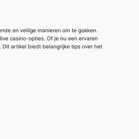
nnende en veilige manieren om te gokken.
ive casino-opties. Of je nu een ervaren
Dit artikel biedt belangrijke tips over het