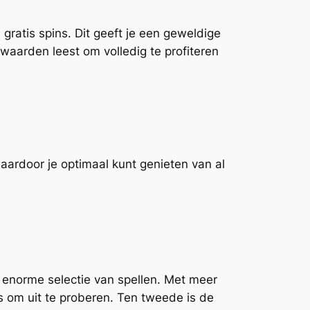
atis spins. Dit geeft je een geweldige
rwaarden leest om volledig te profiteren
aardoor je optimaal kunt genieten van al
e enorme selectie van spellen. Met meer
ds om uit te proberen. Ten tweede is de