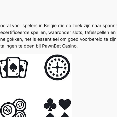
 vooral voor spelers in België die op zoek zijn naar spa
rtificeerde spellen, waaronder slots, tafelspellen en l
ne gokken, het is essentieel om goed voorbereid te zijn. 
talingen te doen bij PawnBet Casino.