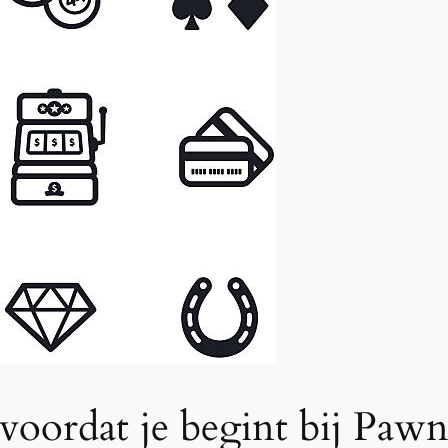
voordat je begint bij Paw