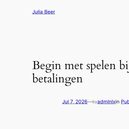
Skip
Julia Beer
to
content
Begin met spelen bi
betalingen
Jul 7, 2026
—
admlnlx
in
Pub
by