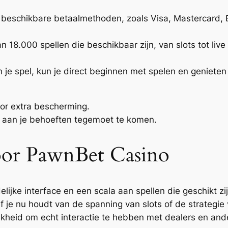
beschikbare betaalmethoden, zoals Visa, Mastercard, Bit
18.000 spellen die beschikbaar zijn, van slots tot live
 je spel, kun je direct beginnen met spelen en geniete
oor extra bescherming.
m aan je behoeften tegemoet te komen.
voor PawnBet Casino
ijke interface en een scala aan spellen die geschikt zi
f je nu houdt van de spanning van slots of de strategie v
ijkheid om echt interactie te hebben met dealers en an