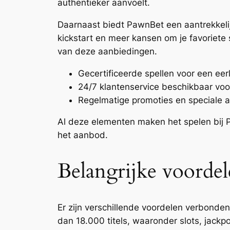
authentieker aanvoelt.
Daarnaast biedt PawnBet een aantrekkeli
kickstart en meer kansen om je favoriete 
van deze aanbiedingen.
Gecertificeerde spellen voor een eerl
24/7 klantenservice beschikbaar voor
Regelmatige promoties en speciale 
Al deze elementen maken het spelen bij P
het aanbod.
Belangrijke voorde
Er zijn verschillende voordelen verbonden
dan 18.000 titels, waaronder slots, jackpo