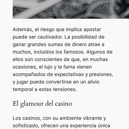
Además, el riesgo que implica apostar
puede ser cautivador. La posibilidad de
ganar grandes sumas de dinero atrae a
muchos, incluidos los famosos. Algunos de
ellos son conscientes de que, en muchas
ocasiones, el lujo y la fama vienen
acompañados de expectativas y presiones,
y jugar puede convertirse en un alivio
temporal a estas tensiones.
El glamour del casino
Los casinos, con su ambiente vibrante y
sofisticado, ofrecen una experiencia única