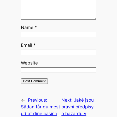
Name
*
Email
*
Website
←
Previous:
Next:
Jaké jsou
Sådan får du mest
právní předpisy
ud af dine casino
o hazardu v