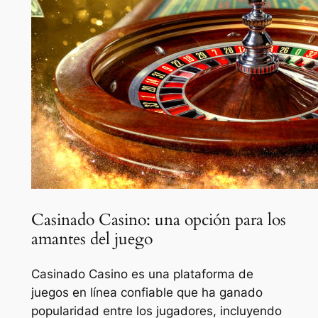
Casinado Casino: una opción para los
amantes del juego
Casinado Casino es una plataforma de
juegos en línea confiable que ha ganado
popularidad entre los jugadores, incluyendo