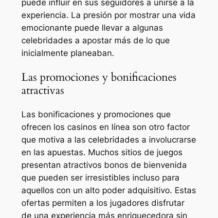
puede influir en sus seguidores a unirse a la
experiencia. La presión por mostrar una vida
emocionante puede llevar a algunas
celebridades a apostar más de lo que
inicialmente planeaban.
Las promociones y bonificaciones
atractivas
Las bonificaciones y promociones que
ofrecen los casinos en línea son otro factor
que motiva a las celebridades a involucrarse
en las apuestas. Muchos sitios de juegos
presentan atractivos bonos de bienvenida
que pueden ser irresistibles incluso para
aquellos con un alto poder adquisitivo. Estas
ofertas permiten a los jugadores disfrutar
de una experiencia más enriquecedora sin