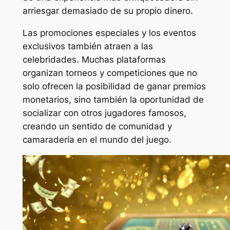
arriesgar demasiado de su propio dinero.
Las promociones especiales y los eventos
exclusivos también atraen a las
celebridades. Muchas plataformas
organizan torneos y competiciones que no
solo ofrecen la posibilidad de ganar premios
monetarios, sino también la oportunidad de
socializar con otros jugadores famosos,
creando un sentido de comunidad y
camaradería en el mundo del juego.