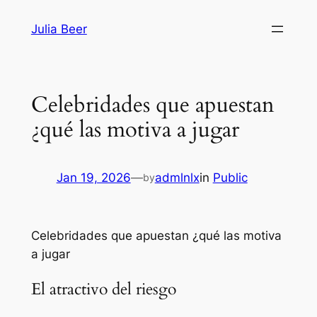
Skip
Julia Beer
to
content
Celebridades que apuestan
¿qué las motiva a jugar
Jan 19, 2026
—
admlnlx
in
Public
by
Celebridades que apuestan ¿qué las motiva
a jugar
El atractivo del riesgo