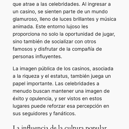
que atrae a las celebridades. Al ingresar a
un casino, se sienten parte de un mundo
glamuroso, lleno de luces brillantes y música
animada. Este entorno lujoso les
proporciona no solo la oportunidad de jugar,
sino también de socializar con otros
famosos y disfrutar de la compañía de
personas influyentes.
La imagen pública de los casinos, asociada
a la riqueza y el estatus, también juega un
papel importante. Las celebridades a
menudo buscan mantener una imagen de
éxito y opulencia, y ser vistos en estos
lugares puede reforzar esa percepción en
sus seguidores y fanáticos.
La influencia de la cultura popular