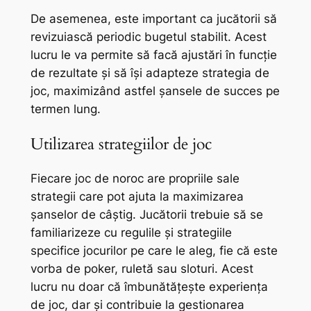
De asemenea, este important ca jucătorii să
revizuiască periodic bugetul stabilit. Acest
lucru le va permite să facă ajustări în funcție
de rezultate și să își adapteze strategia de
joc, maximizând astfel șansele de succes pe
termen lung.
Utilizarea strategiilor de joc
Fiecare joc de noroc are propriile sale
strategii care pot ajuta la maximizarea
șanselor de câștig. Jucătorii trebuie să se
familiarizeze cu regulile și strategiile
specifice jocurilor pe care le aleg, fie că este
vorba de poker, ruletă sau sloturi. Acest
lucru nu doar că îmbunătățește experiența
de joc, dar și contribuie la gestionarea