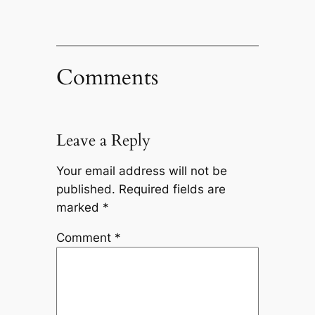
Comments
Leave a Reply
Your email address will not be
published.
Required fields are
marked
*
Comment
*