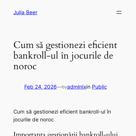
Skip
Julia Beer
to
content
Cum să gestionezi eficient
bankroll-ul în jocurile de
noroc
Feb 24, 2026
—
admlnlx
in
Public
by
Cum să gestionezi eficient bankroll-ul în
jocurile de noroc
Importanța gestionării bankroll-ului