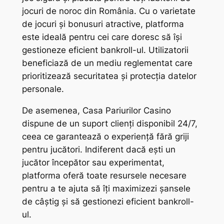
jocuri de noroc din România. Cu o varietate
de jocuri și bonusuri atractive, platforma
este ideală pentru cei care doresc să își
gestioneze eficient bankroll-ul. Utilizatorii
beneficiază de un mediu reglementat care
prioritizează securitatea și protecția datelor
personale.
De asemenea, Casa Pariurilor Casino
dispune de un suport clienți disponibil 24/7,
ceea ce garantează o experiență fără griji
pentru jucători. Indiferent dacă ești un
jucător începător sau experimentat,
platforma oferă toate resursele necesare
pentru a te ajuta să îți maximizezi șansele
de câștig și să gestionezi eficient bankroll-
ul.