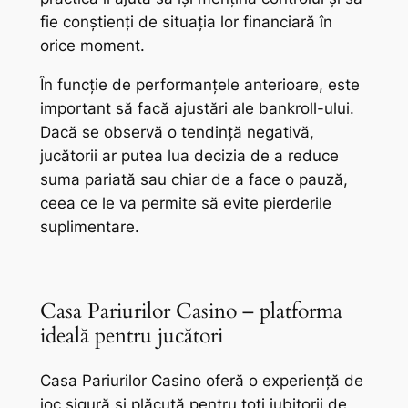
fie conștienți de situația lor financiară în
orice moment.
În funcție de performanțele anterioare, este
important să facă ajustări ale bankroll-ului.
Dacă se observă o tendință negativă,
jucătorii ar putea lua decizia de a reduce
suma pariată sau chiar de a face o pauză,
ceea ce le va permite să evite pierderile
suplimentare.
Casa Pariurilor Casino – platforma
ideală pentru jucători
Casa Pariurilor Casino oferă o experiență de
joc sigură și plăcută pentru toți iubitorii de