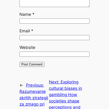
Name
*
Email
*
Website
Next:
Exploring
←
Previous:
cultural biases in
Razumevanje
gambling How
skritih strategij
societies shape
za zmago pri
perceptions and