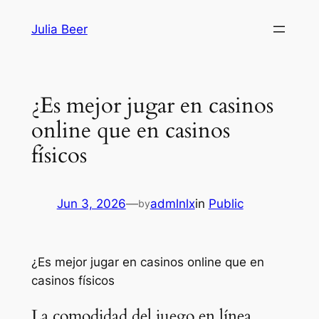
Skip
Julia Beer
to
content
¿Es mejor jugar en casinos
online que en casinos
físicos
Jun 3, 2026
—
admlnlx
in
Public
by
¿Es mejor jugar en casinos online que en
casinos físicos
La comodidad del juego en línea