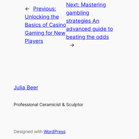
Next:
Mastering
←
Previous:
gambling
Unlocking the
strategies An
Basics of Casino
advanced guide to
Gaming for New
beating the odds
Players
→
Julia Beer
Professional Ceramicist & Sculptor
Designed with
WordPress