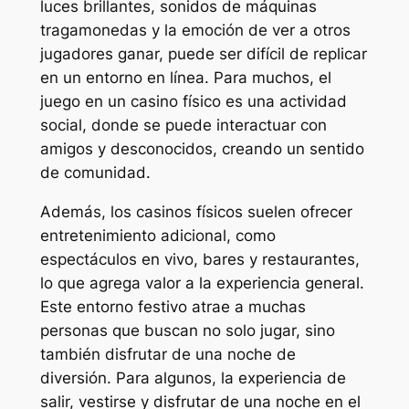
luces brillantes, sonidos de máquinas
tragamonedas y la emoción de ver a otros
jugadores ganar, puede ser difícil de replicar
en un entorno en línea. Para muchos, el
juego en un casino físico es una actividad
social, donde se puede interactuar con
amigos y desconocidos, creando un sentido
de comunidad.
Además, los casinos físicos suelen ofrecer
entretenimiento adicional, como
espectáculos en vivo, bares y restaurantes,
lo que agrega valor a la experiencia general.
Este entorno festivo atrae a muchas
personas que buscan no solo jugar, sino
también disfrutar de una noche de
diversión. Para algunos, la experiencia de
salir, vestirse y disfrutar de una noche en el