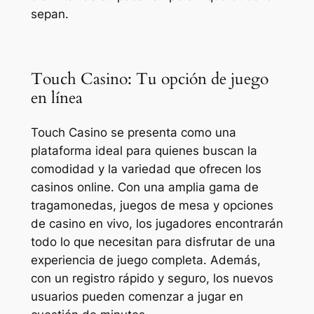
sepan.
Touch Casino: Tu opción de juego
en línea
Touch Casino se presenta como una
plataforma ideal para quienes buscan la
comodidad y la variedad que ofrecen los
casinos online. Con una amplia gama de
tragamonedas, juegos de mesa y opciones
de casino en vivo, los jugadores encontrarán
todo lo que necesitan para disfrutar de una
experiencia de juego completa. Además,
con un registro rápido y seguro, los nuevos
usuarios pueden comenzar a jugar en