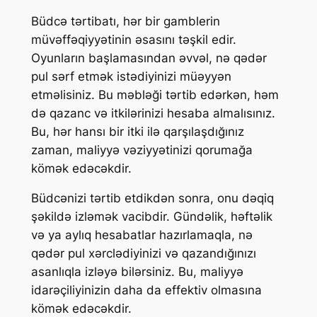
Büdcə tərtibatı, hər bir gamblerin
müvəffəqiyyətinin əsasını təşkil edir.
Oyunların başlamasından əvvəl, nə qədər
pul sərf etmək istədiyinizi müəyyən
etməlisiniz. Bu məbləği tərtib edərkən, həm
də qazanc və itkilərinizi hesaba almalısınız.
Bu, hər hansı bir itki ilə qarşılaşdığınız
zaman, maliyyə vəziyyətinizi qorumağa
kömək edəcəkdir.
Büdcənizi tərtib etdikdən sonra, onu dəqiq
şəkildə izləmək vacibdir. Gündəlik, həftəlik
və ya aylıq hesabatlar hazırlamaqla, nə
qədər pul xərclədiyinizi və qazandığınızı
asanlıqla izləyə bilərsiniz. Bu, maliyyə
idarəçiliyinizin daha da effektiv olmasına
kömək edəcəkdir.