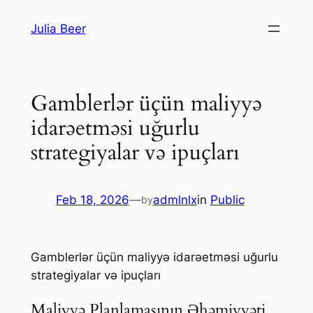
Skip
Julia Beer
to
content
Gamblerlər üçün maliyyə
idarəetməsi uğurlu
strategiyalar və ipuçları
Feb 18, 2026
—
admlnlx
in
Public
by
Gamblerlər üçün maliyyə idarəetməsi uğurlu
strategiyalar və ipuçları
Maliyyə Planlamasının Əhəmiyyəti