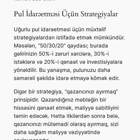
Pul İdarəetməsi Üçün Strategiyalar
Uğurlu pul idarəetməsi üçün müxtəlif
strategiyalardan istifadə etmək mümkündür.
Məsələn, “50/30/20” qaydası; burada
gəlirinizin 50%-i zəruri xərclərə, 30%-i
istəklərə və 20%-i qənaət və investisiyalara
yönəldilir. Bu yanaşma, pulunuzu daha
səmərəli şəkildə idarə etməyə kömək edir.
Digər bir strategiya, “qazancınızı ayırmaq”
prinsipidir. Qazandığınız məbləğin bir
hissəsini qənaət etmək, maliyyə sabitliyini
təmin edəcək. Hətta itkilərdən sonra belə,
qazancınızı mütəmadi olaraq ayırmaq, sizi
daha sağlam maliyyə vəziyyətində