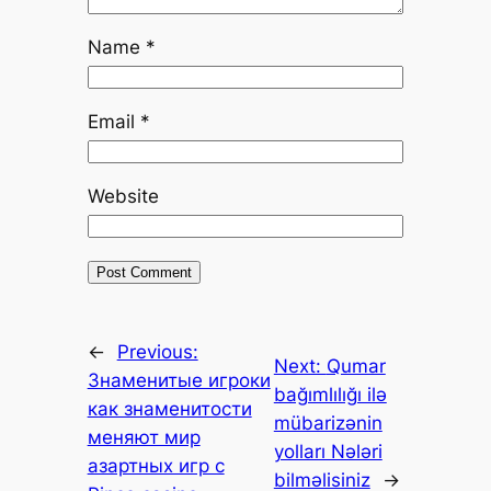
Name
*
Email
*
Website
←
Previous:
Next:
Qumar
Знаменитые игроки
bağımlılığı ilə
как знаменитости
mübarizənin
меняют мир
yolları Nələri
азартных игр с
bilməlisiniz
→