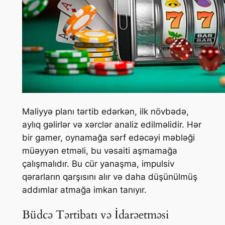
Maliyyə planı tərtib edərkən, ilk növbədə,
aylıq gəlirlər və xərclər analiz edilməlidir. Hər
bir gamer, oynamağa sərf edəcəyi məbləği
müəyyən etməli, bu vəsaiti aşmamağa
çalışmalıdır. Bu cür yanaşma, impulsiv
qərarların qarşısını alır və daha düşünülmüş
addımlar atmağa imkan tanıyır.
Büdcə Tərtibatı və İdarəetməsi