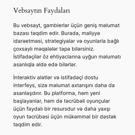
Vebsaytın Faydaları
Bu vebsayt, gamblerlər üçün geniş məlumat
bazası təqdim edir. Burada, maliyyə
idarəetməsi, strategiyalar və oyunlarla bağlı
çoxsaylı məqalələr tapa bilərsiniz.
İstifadəçilər öz ehtiyaclarına uyğun məlumatı
asanlıqla əldə edə bilərlər.
İnteraktiv alətlər və istifadəçi dostu
interfeys, sizə məlumat axtarışını daha da
asanlaşdırır. Bu platforma, həm yeni
başlayanlar, həm də təcrübəli oyunçular
üçün faydalı bir resursdur və daha yaxşı
oyun təcrübəsi üçün mükəmməl bir dəstək
təqdim edir.