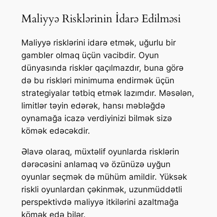
Maliyyə Risklərinin İdarə Edilməsi
Maliyyə risklərini idarə etmək, uğurlu bir
gambler olmaq üçün vacibdir. Oyun
dünyasında risklər qaçılmazdır, buna görə
də bu riskləri minimuma endirmək üçün
strategiyalar tətbiq etmək lazımdır. Məsələn,
limitlər təyin edərək, hansı məbləğdə
oynamağa icazə verdiyinizi bilmək sizə
kömək edəcəkdir.
Əlavə olaraq, müxtəlif oyunlarda risklərin
dərəcəsini anlamaq və özünüzə uyğun
oyunlar seçmək də mühüm amildir. Yüksək
riskli oyunlardan çəkinmək, uzunmüddətli
perspektivdə maliyyə itkilərini azaltmağa
kömək edə bilər.