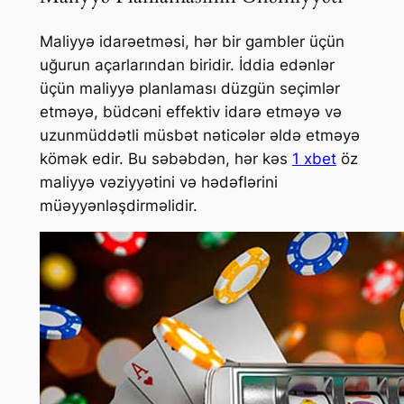
Maliyyə idarəetməsi, hər bir gambler üçün
uğurun açarlarından biridir. İddia edənlər
üçün maliyyə planlaması düzgün seçimlər
etməyə, büdcəni effektiv idarə etməyə və
uzunmüddətli müsbət nəticələr əldə etməyə
kömək edir. Bu səbəbdən, hər kəs
1 xbet
öz
maliyyə vəziyyətini və hədəflərini
müəyyənləşdirməlidir.