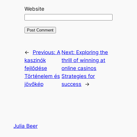
Website
←
Previous:
A
Next:
Exploring the
kaszinók
thrill of winning at
fejlődése
online casinos
Történelem és
Strategies for
jövőkép
success
→
Julia Beer