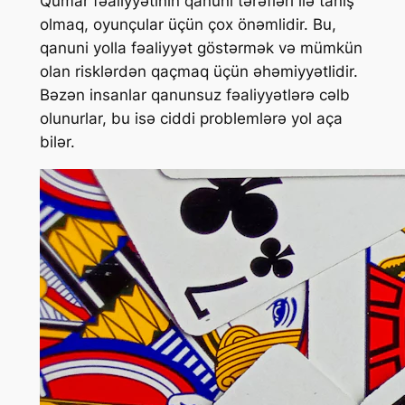
Qumar fəaliyyətinin qanuni tərəfləri ilə tanış
olmaq, oyunçular üçün çox önəmlidir. Bu,
qanuni yolla fəaliyyət göstərmək və mümkün
olan risklərdən qaçmaq üçün əhəmiyyətlidir.
Bəzən insanlar qanunsuz fəaliyyətlərə cəlb
olunurlar, bu isə ciddi problemlərə yol aça
bilər.