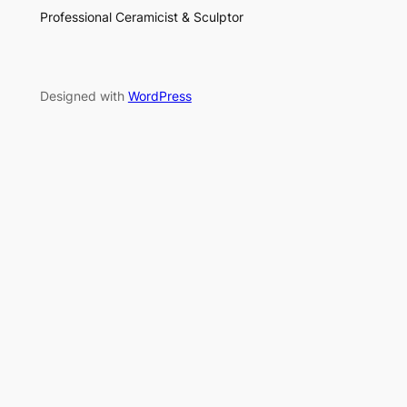
Professional Ceramicist & Sculptor
Designed with
WordPress