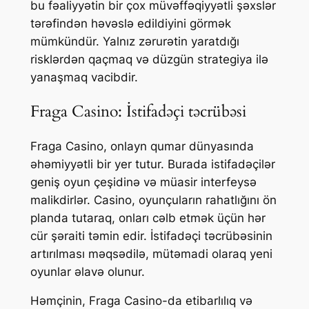
bu fəaliyyətin bir çox müvəffəqiyyətli şəxslər
tərəfindən həvəslə edildiyini görmək
mümkündür. Yalnız zərurətin yaratdığı
risklərdən qaçmaq və düzgün strategiya ilə
yanaşmaq vacibdir.
Fraga Casino: İstifadəçi təcrübəsi
Fraga Casino, onlayn qumar dünyasında
əhəmiyyətli bir yer tutur. Burada istifadəçilər
geniş oyun çeşidinə və müasir interfeysə
malikdirlər. Casino, oyunçuların rahatlığını ön
planda tutaraq, onları cəlb etmək üçün hər
cür şəraiti təmin edir. İstifadəçi təcrübəsinin
artırılması məqsədilə, mütəmadi olaraq yeni
oyunlar əlavə olunur.
Həmçinin, Fraga Casino-da etibarlılıq və