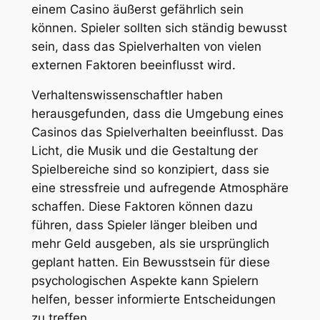
einem Casino äußerst gefährlich sein
können. Spieler sollten sich ständig bewusst
sein, dass das Spielverhalten von vielen
externen Faktoren beeinflusst wird.
Verhaltenswissenschaftler haben
herausgefunden, dass die Umgebung eines
Casinos das Spielverhalten beeinflusst. Das
Licht, die Musik und die Gestaltung der
Spielbereiche sind so konzipiert, dass sie
eine stressfreie und aufregende Atmosphäre
schaffen. Diese Faktoren können dazu
führen, dass Spieler länger bleiben und
mehr Geld ausgeben, als sie ursprünglich
geplant hatten. Ein Bewusstsein für diese
psychologischen Aspekte kann Spielern
helfen, besser informierte Entscheidungen
zu treffen.