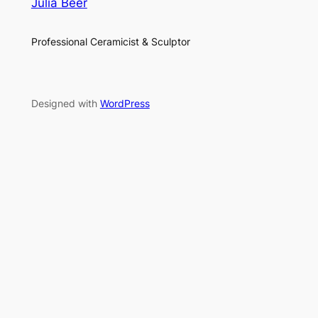
Julia Beer
Professional Ceramicist & Sculptor
Designed with
WordPress