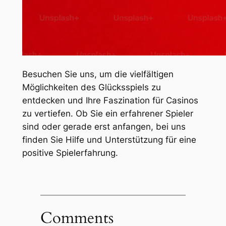
Besuchen Sie uns, um die vielfältigen
Möglichkeiten des Glücksspiels zu
entdecken und Ihre Faszination für Casinos
zu vertiefen. Ob Sie ein erfahrener Spieler
sind oder gerade erst anfangen, bei uns
finden Sie Hilfe und Unterstützung für eine
positive Spielerfahrung.
Comments