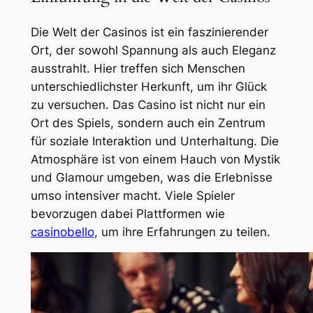
Die Welt der Casinos ist ein faszinierender
Ort, der sowohl Spannung als auch Eleganz
ausstrahlt. Hier treffen sich Menschen
unterschiedlichster Herkunft, um ihr Glück
zu versuchen. Das Casino ist nicht nur ein
Ort des Spiels, sondern auch ein Zentrum
für soziale Interaktion und Unterhaltung. Die
Atmosphäre ist von einem Hauch von Mystik
und Glamour umgeben, was die Erlebnisse
umso intensiver macht. Viele Spieler
bevorzugen dabei Plattformen wie
casinobello
, um ihre Erfahrungen zu teilen.