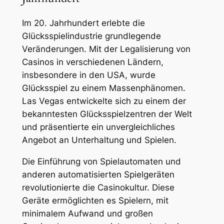
Im 20. Jahrhundert erlebte die
Glücksspielindustrie grundlegende
Veränderungen. Mit der Legalisierung von
Casinos in verschiedenen Ländern,
insbesondere in den USA, wurde
Glücksspiel zu einem Massenphänomen.
Las Vegas entwickelte sich zu einem der
bekanntesten Glücksspielzentren der Welt
und präsentierte ein unvergleichliches
Angebot an Unterhaltung und Spielen.
Die Einführung von Spielautomaten und
anderen automatisierten Spielgeräten
revolutionierte die Casinokultur. Diese
Geräte ermöglichten es Spielern, mit
minimalem Aufwand und großen