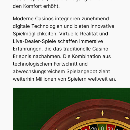
den Komfort erhöht.
Moderne Casinos integrieren zunehmend
digitale Technologien und bieten innovative
Spielmöglichkeiten. Virtuelle Realität und
Live-Dealer-Spiele schaffen immersive
Erfahrungen, die das traditionelle Casino-
Erlebnis nachahmen. Die Kombination aus
technologischem Fortschritt und
abwechslungsreichem Spielangebot zieht
weiterhin Millionen von Spielern weltweit an.