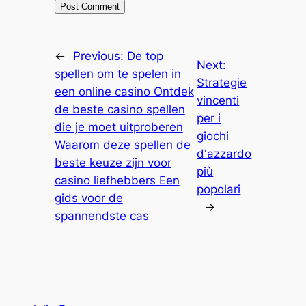
←
Previous:
De top
Next:
spellen om te spelen in
Strategie
een online casino Ontdek
vincenti
de beste casino spellen
per i
die je moet uitproberen
giochi
Waarom deze spellen de
d'azzardo
beste keuze zijn voor
più
casino liefhebbers Een
popolari
gids voor de
→
spannendste cas