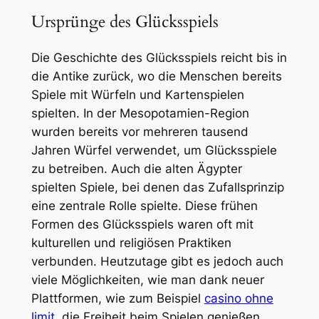
Ursprünge des Glücksspiels
Die Geschichte des Glücksspiels reicht bis in
die Antike zurück, wo die Menschen bereits
Spiele mit Würfeln und Kartenspielen
spielten. In der Mesopotamien-Region
wurden bereits vor mehreren tausend
Jahren Würfel verwendet, um Glücksspiele
zu betreiben. Auch die alten Ägypter
spielten Spiele, bei denen das Zufallsprinzip
eine zentrale Rolle spielte. Diese frühen
Formen des Glücksspiels waren oft mit
kulturellen und religiösen Praktiken
verbunden. Heutzutage gibt es jedoch auch
viele Möglichkeiten, wie man dank neuer
Plattformen, wie zum Beispiel
casino ohne
limit
, die Freiheit beim Spielen genießen