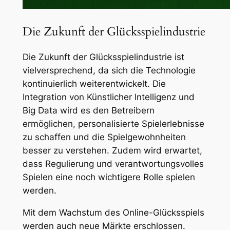
Die Zukunft der Glücksspielindustrie
Die Zukunft der Glücksspielindustrie ist
vielversprechend, da sich die Technologie
kontinuierlich weiterentwickelt. Die
Integration von Künstlicher Intelligenz und
Big Data wird es den Betreibern
ermöglichen, personalisierte Spielerlebnisse
zu schaffen und die Spielgewohnheiten
besser zu verstehen. Zudem wird erwartet,
dass Regulierung und verantwortungsvolles
Spielen eine noch wichtigere Rolle spielen
werden.
Mit dem Wachstum des Online-Glücksspiels
werden auch neue Märkte erschlossen.