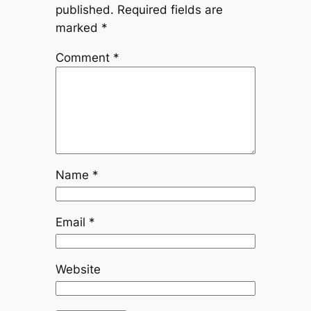
published.
Required fields are
marked
*
Comment
*
Name
*
Email
*
Website