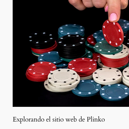
Explorando el sitio web de Plinko