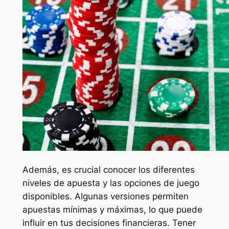
Además, es crucial conocer los diferentes
niveles de apuesta y las opciones de juego
disponibles. Algunas versiones permiten
apuestas mínimas y máximas, lo que puede
influir en tus decisiones financieras. Tener