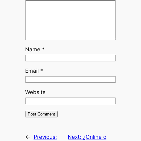
Name
*
Email
*
Website
←
Previous:
Next:
¿Online o