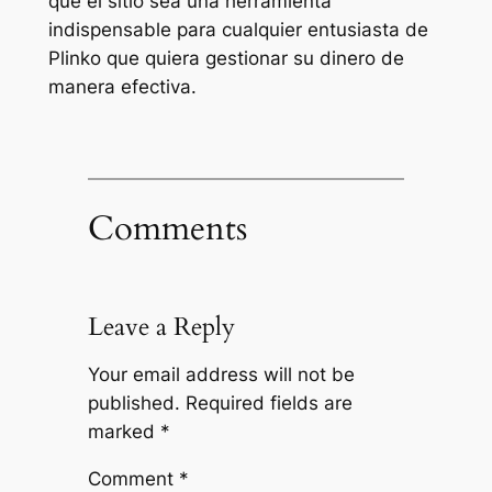
que el sitio sea una herramienta
indispensable para cualquier entusiasta de
Plinko que quiera gestionar su dinero de
manera efectiva.
Comments
Leave a Reply
Your email address will not be
published.
Required fields are
marked
*
Comment
*