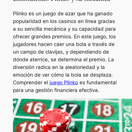
Plinko es un juego de azar que ha ganado
popularidad en los casinos en línea gracias
a su sencilla mecánica y su capacidad para
ofrecer grandes premios. En este juego, los
jugadores hacen caer una bola a través de
un campo de clavijas, y dependiendo de
dónde aterrice, se determina el premio. La
diversión radica en la aleatoriedad y la
emoción de ver cómo la bola se desplaza.
Comprender el
juego Plinko
es fundamental
para una gestión financiera efectiva.