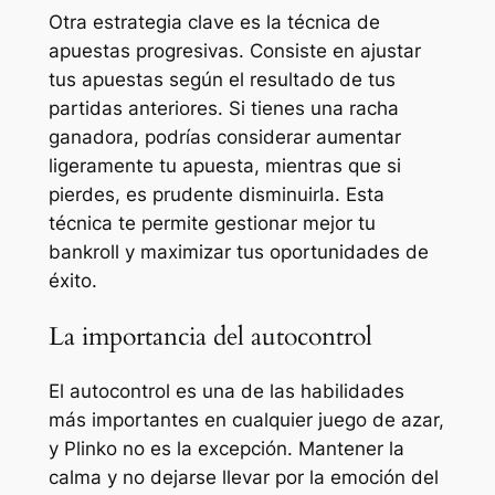
Otra estrategia clave es la técnica de
apuestas progresivas. Consiste en ajustar
tus apuestas según el resultado de tus
partidas anteriores. Si tienes una racha
ganadora, podrías considerar aumentar
ligeramente tu apuesta, mientras que si
pierdes, es prudente disminuirla. Esta
técnica te permite gestionar mejor tu
bankroll y maximizar tus oportunidades de
éxito.
La importancia del autocontrol
El autocontrol es una de las habilidades
más importantes en cualquier juego de azar,
y Plinko no es la excepción. Mantener la
calma y no dejarse llevar por la emoción del