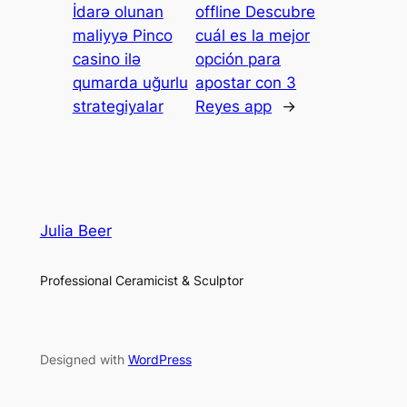
İdarə olunan
offline Descubre
maliyyə Pinco
cuál es la mejor
casino ilə
opción para
qumarda uğurlu
apostar con 3
strategiyalar
Reyes app
→
Julia Beer
Professional Ceramicist & Sculptor
Designed with
WordPress