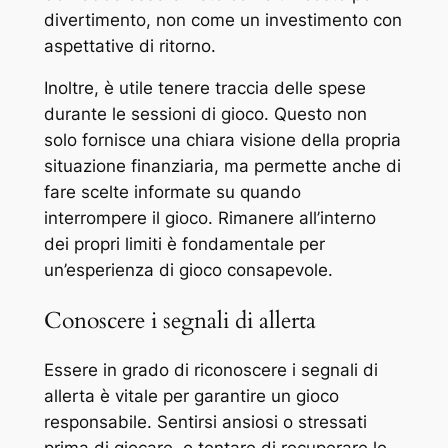
divertimento, non come un investimento con
aspettative di ritorno.
Inoltre, è utile tenere traccia delle spese
durante le sessioni di gioco. Questo non
solo fornisce una chiara visione della propria
situazione finanziaria, ma permette anche di
fare scelte informate su quando
interrompere il gioco. Rimanere all’interno
dei propri limiti è fondamentale per
un’esperienza di gioco consapevole.
Conoscere i segnali di allerta
Essere in grado di riconoscere i segnali di
allerta è vitale per garantire un gioco
responsabile. Sentirsi ansiosi o stressati
prima di giocare, o tentare di recuperare le