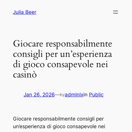
Skip
Julia Beer
to
content
Giocare responsabilmente
consigli per un’esperienza
di gioco consapevole nei
casinò
Jan 26, 2026
—
admlnlx
in
Public
by
Giocare responsabilmente consigli per
un’esperienza di gioco consapevole nei