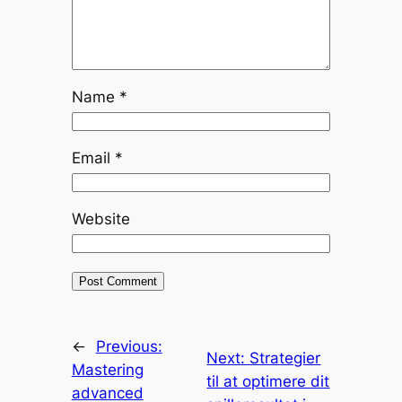
Name
*
Email
*
Website
←
Previous:
Next:
Strategier
Mastering
til at optimere dit
advanced