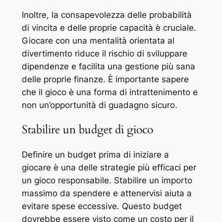
Inoltre, la consapevolezza delle probabilità
di vincita e delle proprie capacità è cruciale.
Giocare con una mentalità orientata al
divertimento riduce il rischio di sviluppare
dipendenze e facilita una gestione più sana
delle proprie finanze. È importante sapere
che il gioco è una forma di intrattenimento e
non un’opportunità di guadagno sicuro.
Stabilire un budget di gioco
Definire un budget prima di iniziare a
giocare è una delle strategie più efficaci per
un gioco responsabile. Stabilire un importo
massimo da spendere e attenervisi aiuta a
evitare spese eccessive. Questo budget
dovrebbe essere visto come un costo per il