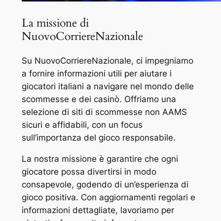
La missione di
NuovoCorriereNazionale
Su NuovoCorriereNazionale, ci impegniamo
a fornire informazioni utili per aiutare i
giocatori italiani a navigare nel mondo delle
scommesse e dei casinò. Offriamo una
selezione di siti di scommesse non AAMS
sicuri e affidabili, con un focus
sull’importanza del gioco responsabile.
La nostra missione è garantire che ogni
giocatore possa divertirsi in modo
consapevole, godendo di un’esperienza di
gioco positiva. Con aggiornamenti regolari e
informazioni dettagliate, lavoriamo per