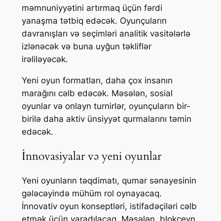
məmnuniyyətini artırmaq üçün fərdi
yanaşma tətbiq edəcək. Oyunçuların
davranışları və seçimləri analitik vasitələrlə
izlənəcək və buna uyğun təkliflər
irəliləyəcək.
Yeni oyun formatları, daha çox insanın
marağını cəlb edəcək. Məsələn, sosial
oyunlar və onlayn turnirlər, oyunçuların bir-
birilə daha aktiv ünsiyyət qurmalarını təmin
edəcək.
İnnovasiyalar və yeni oyunlar
Yeni oyunların təqdimatı, qumar sənayesinin
gələcəyində mühüm rol oynayacaq.
İnnovativ oyun konseptləri, istifadəçiləri cəlb
etmək üçün yaradılacaq. Məsələn, blokçeyn