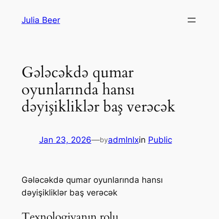
Skip
Julia Beer
to
content
Gələcəkdə qumar
oyunlarında hansı
dəyişikliklər baş verəcək
Jan 23, 2026
—
admlnlx
in
Public
by
Gələcəkdə qumar oyunlarında hansı
dəyişikliklər baş verəcək
Texnologiyanın rolu