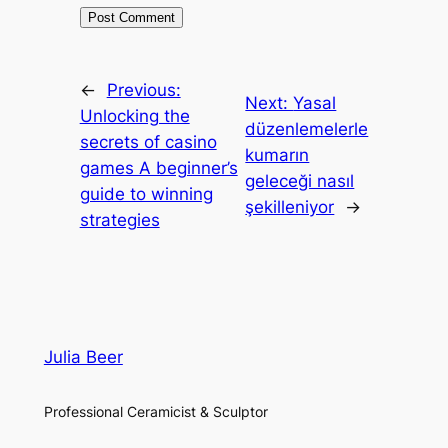
←
Previous:
Next:
Yasal
Unlocking the
düzenlemelerle
secrets of casino
kumarın
games A beginner’s
geleceği nasıl
guide to winning
şekilleniyor
→
strategies
Julia Beer
Professional Ceramicist & Sculptor