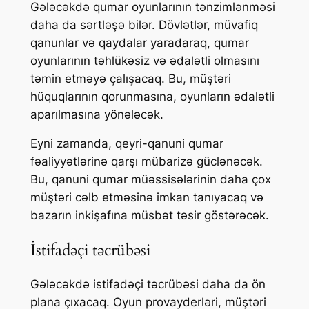
Gələcəkdə qumar oyunlarının tənzimlənməsi
daha da sərtləşə bilər. Dövlətlər, müvafiq
qanunlar və qaydalar yaradaraq, qumar
oyunlarının təhlükəsiz və ədalətli olmasını
təmin etməyə çalışacaq. Bu, müştəri
hüquqlarının qorunmasına, oyunların ədalətli
aparılmasına yönələcək.
Eyni zamanda, qeyri-qanuni qumar
fəaliyyətlərinə qarşı mübarizə güclənəcək.
Bu, qanuni qumar müəssisələrinin daha çox
müştəri cəlb etməsinə imkan tanıyacaq və
bazarın inkişafına müsbət təsir göstərəcək.
İstifadəçi təcrübəsi
Gələcəkdə istifadəçi təcrübəsi daha da ön
plana çıxacaq. Oyun provayderləri, müştəri