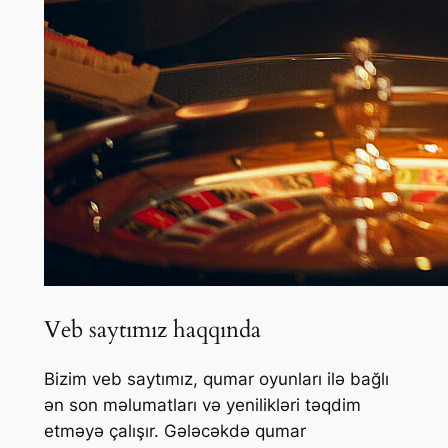
Veb saytımız haqqında
Bizim veb saytımız, qumar oyunları ilə bağlı
ən son məlumatları və yenilikləri təqdim
etməyə çalışır. Gələcəkdə qumar