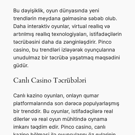
Bu dəyişiklik, oyun dünyasında yeni
trendlərin meydana gəlməsinə səbəb olub.
Daha interaktiv oyunlar, virtual reallıq və
artırılmış reallıq texnologiyaları, istifadəçilərin
təcrübəsini daha da zənginləşdirir. Pinco
casino, bu trendləri izləyərək oyunçularına
unudulmaz bir təcrübə yaşatmaq məqsədini
güdür.
Canlı Casino Təcrübələri
Canlı kazino oyunları, onlayn qumar
platformalarında son dərəcə populyarlaşmış
bir trenddir. Bu oyunlar, istifadəçilərə real
dilerlər və real oyun mühitində oynama
imkanı təqdim edir. Pinco casino, canlı
kazino bölməsi ilə oyunçularını öz evlərinin