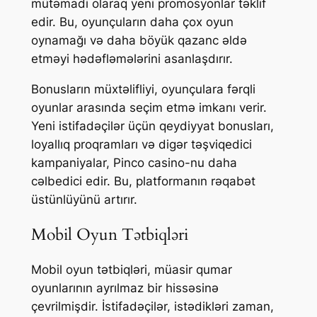
mütəmadi olaraq yeni promosyonlar təklif
edir. Bu, oyunçuların daha çox oyun
oynamağı və daha böyük qazanc əldə
etməyi hədəfləmələrini asanlaşdırır.
Bonusların müxtəlifliyi, oyunçulara fərqli
oyunlar arasında seçim etmə imkanı verir.
Yeni istifadəçilər üçün qeydiyyat bonusları,
loyallıq proqramları və digər təşviqedici
kampaniyalar, Pinco casino-nu daha
cəlbedici edir. Bu, platformanın rəqabət
üstünlüyünü artırır.
Mobil Oyun Tətbiqləri
Mobil oyun tətbiqləri, müasir qumar
oyunlarının ayrılmaz bir hissəsinə
çevrilmişdir. İstifadəçilər, istədikləri zaman,