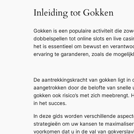
Inleiding tot Gokken
Gokken is een populaire activiteit die zo
dobbelspellen tot online slots en live cas
het is essentieel om bewust en verantwoor
ervaring te garanderen, zoals de mogelij
De aantrekkingskracht van gokken ligt in
aangetrokken door de belofte van snelle 
gokken ook risico’s met zich meebrengt. He
in het succes.
In deze gids worden verschillende aspect
strategieën om uw kansen te maximalisere
voorkomen dat u in de val van gokverslavi