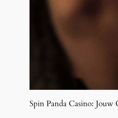
Spin Panda Casino: Jouw