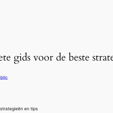
 gids voor de beste strate
blic
trategieën en tips