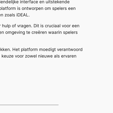
endelijke interface en uitstekende
t platform is ontworpen om spelers een
en zoals iDEAL.
hulp of vragen. Dit is cruciaal voor een
een omgeving te creëren waarin spelers
gokken. Het platform moedigt verantwoord
 keuze voor zowel nieuwe als ervaren