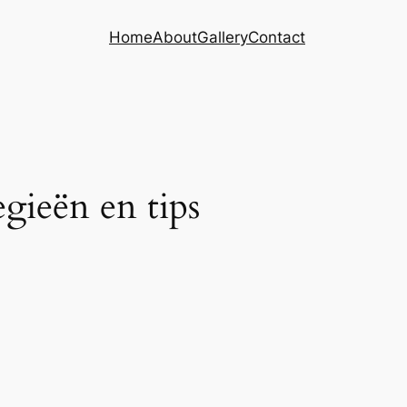
Home
About
Gallery
Contact
gieën en tips