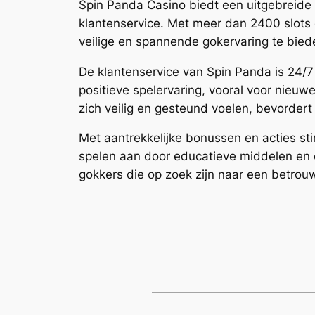
Spin Panda Casino biedt een uitgebreide s
klantenservice. Met meer dan 2400 slots e
veilige en spannende gokervaring te bied
De klantenservice van Spin Panda is 24/7 b
positieve spelervaring, vooral voor nieu
zich veilig en gesteund voelen, bevorder
Met aantrekkelijke bonussen en acties st
spelen aan door educatieve middelen en 
gokkers die op zoek zijn naar een betrouw