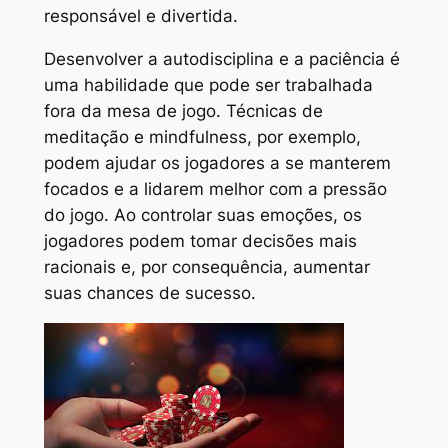
responsável e divertida.
Desenvolver a autodisciplina e a paciência é
uma habilidade que pode ser trabalhada
fora da mesa de jogo. Técnicas de
meditação e mindfulness, por exemplo,
podem ajudar os jogadores a se manterem
focados e a lidarem melhor com a pressão
do jogo. Ao controlar suas emoções, os
jogadores podem tomar decisões mais
racionais e, por consequência, aumentar
suas chances de sucesso.