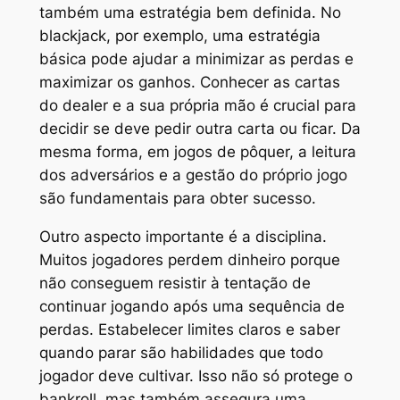
também uma estratégia bem definida. No
blackjack, por exemplo, uma estratégia
básica pode ajudar a minimizar as perdas e
maximizar os ganhos. Conhecer as cartas
do dealer e a sua própria mão é crucial para
decidir se deve pedir outra carta ou ficar. Da
mesma forma, em jogos de pôquer, a leitura
dos adversários e a gestão do próprio jogo
são fundamentais para obter sucesso.
Outro aspecto importante é a disciplina.
Muitos jogadores perdem dinheiro porque
não conseguem resistir à tentação de
continuar jogando após uma sequência de
perdas. Estabelecer limites claros e saber
quando parar são habilidades que todo
jogador deve cultivar. Isso não só protege o
bankroll, mas também assegura uma