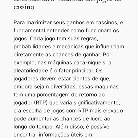
cassino
Para maximizar seus ganhos em cassinos, é
fundamental entender como funcionam os
jogos. Cada jogo tem suas regras,
probabilidades e mecânicas que influenciam
diretamente as chances de ganhar. Por
exemplo, nas máquinas caça-níqueis, a
aleatoriedade é o fator principal. Os
jogadores devem estar cientes de que,
embora sejam divertidas, essas máquinas
têm uma porcentagem de retorno ao
jogador (RTP) que varia significativamente,
e a escolha de jogos com RTP mais elevado
pode aumentar as chances de lucro ao
longo do tempo. Além disso, é possível
encontrar informações úteis em