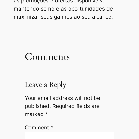
as promoções e ofertas disponíveis,
mantendo sempre as oportunidades de
maximizar seus ganhos ao seu alcance.
Comments
Leave a Reply
Your email address will not be
published.
Required fields are
marked
*
Comment
*