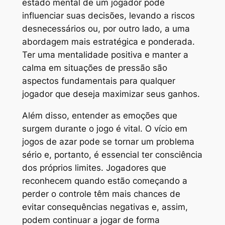
estado mental de um jogador pode
influenciar suas decisões, levando a riscos
desnecessários ou, por outro lado, a uma
abordagem mais estratégica e ponderada.
Ter uma mentalidade positiva e manter a
calma em situações de pressão são
aspectos fundamentais para qualquer
jogador que deseja maximizar seus ganhos.
Além disso, entender as emoções que
surgem durante o jogo é vital. O vício em
jogos de azar pode se tornar um problema
sério e, portanto, é essencial ter consciência
dos próprios limites. Jogadores que
reconhecem quando estão começando a
perder o controle têm mais chances de
evitar consequências negativas e, assim,
podem continuar a jogar de forma