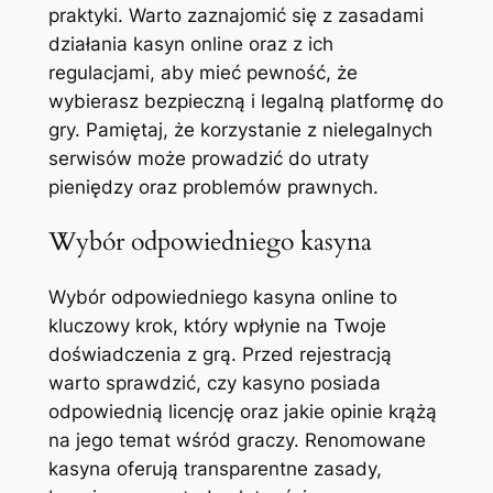
praktyki. Warto zaznajomić się z zasadami
działania kasyn online oraz z ich
regulacjami, aby mieć pewność, że
wybierasz bezpieczną i legalną platformę do
gry. Pamiętaj, że korzystanie z nielegalnych
serwisów może prowadzić do utraty
pieniędzy oraz problemów prawnych.
Wybór odpowiedniego kasyna
Wybór odpowiedniego kasyna online to
kluczowy krok, który wpłynie na Twoje
doświadczenia z grą. Przed rejestracją
warto sprawdzić, czy kasyno posiada
odpowiednią licencję oraz jakie opinie krążą
na jego temat wśród graczy. Renomowane
kasyna oferują transparentne zasady,