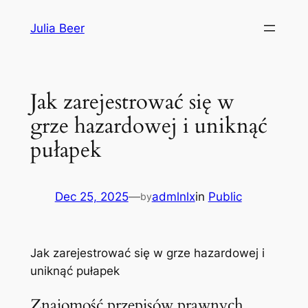
Skip
Julia Beer
to
content
Jak zarejestrować się w
grze hazardowej i uniknąć
pułapek
Dec 25, 2025
—
admlnlx
in
Public
by
Jak zarejestrować się w grze hazardowej i
uniknąć pułapek
Znajomość przepisów prawnych