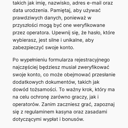
takich jak imię, nazwisko, adres e-mail oraz
data urodzenia. Pamiętaj, aby używać
prawdziwych danych, ponieważ w
przyszłości mogą być one weryfikowane
przez operatora. Upewnij się, że hasło, które
wybierasz, jest silne i unikalne, aby
zabezpieczyć swoje konto.
Po wypełnieniu formularza rejestracyjnego
najczęściej będziesz musiał zweryfikować
swoje konto, co może obejmować przesłanie
dodatkowych dokumentów, takich jak
dowód tożsamości. To ważny krok, który ma
na celu ochronę zarówno graczy, jak i
operatorów. Zanim zaczniesz grać, zapoznaj
się z regulaminem kasyna oraz zasadami
dotyczącymi wypłat i bonusów.