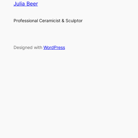
Julia Beer
Professional Ceramicist & Sculptor
Designed with
WordPress