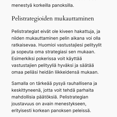
menestyä korkeilla panoksilla.
Pelistrategioiden mukauttaminen
Pelistrategiat eivät ole kiveen hakattuja, ja
niiden mukauttaminen pelin aikana voi olla
ratkaisevaa. Huomioi vastustajiesi pelityylit
ja sopeuta oma strategiasi sen mukaan.
Esimerkiksi pokerissa voit käyttää
vastustajien pelityyliä hyväksi ja säätää
omaa peliäsi heidän liikkeidensä mukaan.
Samalla on tärkeää pysyä rauhallisena ja
keskittyneenä, jotta voit tehdä parhaita
mahdollisia päätöksiä. Pelistrategian
joustavuus on avain menestykseen,
erityisesti korkean panoksen peleissä.