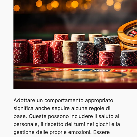
Adottare un comportamento appropriato
significa anche seguire alcune regole di
base. Queste possono includere il saluto al
personale, il rispetto dei turni nei giochi e la
gestione delle proprie emozioni. Essere