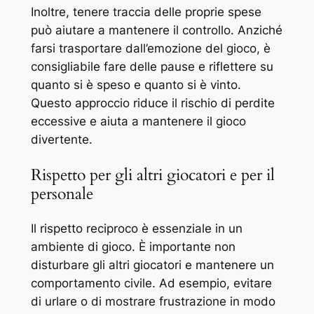
Inoltre, tenere traccia delle proprie spese
può aiutare a mantenere il controllo. Anziché
farsi trasportare dall’emozione del gioco, è
consigliabile fare delle pause e riflettere su
quanto si è speso e quanto si è vinto.
Questo approccio riduce il rischio di perdite
eccessive e aiuta a mantenere il gioco
divertente.
Rispetto per gli altri giocatori e per il
personale
Il rispetto reciproco è essenziale in un
ambiente di gioco. È importante non
disturbare gli altri giocatori e mantenere un
comportamento civile. Ad esempio, evitare
di urlare o di mostrare frustrazione in modo