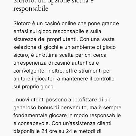
Slotoro: un’opzione sicura e
responsabile
Slotoro è un casinò online che pone grande
enfasi sul gioco responsabile e sulla
sicurezza dei propri utenti. Con una vasta
selezione di giochi e un ambiente di gioco
sicuro, è un’ottima scelta per chi cerca
un’esperienza di casinò autentica e
coinvolgente. Inoltre, offre strumenti per
aiutare i giocatori a mantenere il controllo
sul proprio gioco.
I nuovi utenti possono approfittare di un
generoso bonus di benvenuto, ma è sempre
fondamentale giocare in modo responsabile
e consapevole. Con un’assistenza clienti
disponibile 24 ore su 24 e metodi di