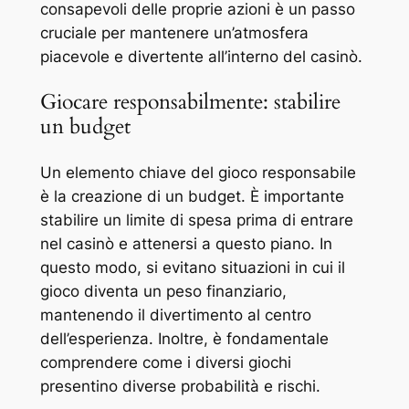
consapevoli delle proprie azioni è un passo
cruciale per mantenere un’atmosfera
piacevole e divertente all’interno del casinò.
Giocare responsabilmente: stabilire
un budget
Un elemento chiave del gioco responsabile
è la creazione di un budget. È importante
stabilire un limite di spesa prima di entrare
nel casinò e attenersi a questo piano. In
questo modo, si evitano situazioni in cui il
gioco diventa un peso finanziario,
mantenendo il divertimento al centro
dell’esperienza. Inoltre, è fondamentale
comprendere come i diversi giochi
presentino diverse probabilità e rischi.