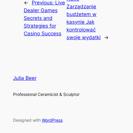
←
Previous:
Live
Zarządzanie
Dealer Games
budżetem w
Secrets and
kasynie Jak
Strategies for
kontrolować
Casino Success
swoje wydatki
→
Julia Beer
Professional Ceramicist & Sculptor
Designed with
WordPress