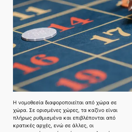
Η νομοθεσία διαφοροποιείται από χώρα σε
χώρα. Σε ορισμένες χώρες, τα καζίνο είναι
πλήρως ρυθμισμένα και επιβλέπονται από
κρατικές αρχές, ενώ σε άλλες, οι