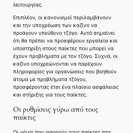
λειτουργίας.
Επιπλέον, οι κανονισμοί περιλαμβάνουν
και την υποχρέωση των καζίνο να
προάγουν υπεύθυνο τζόγο. Αυτό σημαίνει
ότι θα πρέπει να προσφέρουν εργαλεία και
υποστήριξη στους παίκτες που μπορεί να
έχουν προβλήματα με τον τζόγο. Συχνά, οι
καζίνο υποχρεώνονται να παρέχουν
πληροφορίες για οργανώσεις που βοηθούν
άτομα με προβλήματα τζόγου,
προσφέροντας έτσι ένα πλαίσιο ασφάλειας
και στήριξης για τους παίκτες.
Οι ρυθμίσεις γύρω από τους
παίκτες
Οι νόμοι που αφορούν τους παίκτες στα