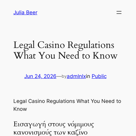
Skip
Julia Beer
to
content
Legal Casino Regulations
What You Need to Know
Jun 24, 2026
—
admlnlx
in
Public
by
Legal Casino Regulations What You Need to
Know
Εισαγωγή στους νόμιμους
κανονισμούς των καζίνο