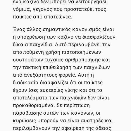
ένα καζίνο δεν μπορεί να λειτουργήσει
νόμιμα, γεγονός που προστατεύει τους
παίκτες από απατεώνες.
Ένας άλλος σημαντικός κανονισμός είναι
η υποχρέωση των καζίνο να διασφαλίζουν
δίκαια παιχνίδια. Αυτό περιλαμβάνει την
απαιτούμενη χρήση πιστοποιημένων
συστημάτων τυχαίας αριθμοποίησης και
την τακτική επιθεώρηση των παιχνιδιών
από ανεξάρτητους φορείς. Αυτή η
διαδικασία διασφαλίζει ότι οι παίκτες
έχουν ίσες ευκαιρίες νίκης και ότι τα
αποτελέσματα των παιχνιδιών δεν είναι
προκαθορισμένα. Σε περίπτωση
παραβίασης αυτών των κανόνων, οι
κυρώσεις μπορούν να είναι αυστηρές και
περιλαμβάνουν την αφαίρεση της άδειας