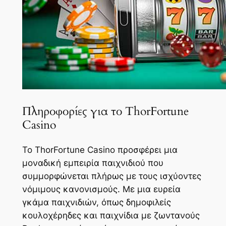
Πληροφορίες για το ThorFortune
Casino
Το ThorFortune Casino προσφέρει μια
μοναδική εμπειρία παιχνιδιού που
συμμορφώνεται πλήρως με τους ισχύοντες
νόμιμους κανονισμούς. Με μια ευρεία
γκάμα παιχνιδιών, όπως δημοφιλείς
κουλοχέρηδες και παιχνίδια με ζωντανούς