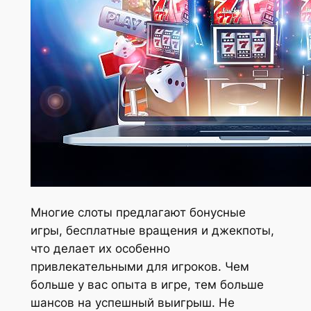
Многие слоты предлагают бонусные
игры, бесплатные вращения и джекпоты,
что делает их особенно
привлекательными для игроков. Чем
больше у вас опыта в игре, тем больше
шансов на успешный выигрыш. Не