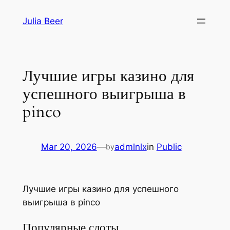
Skip
Julia Beer
to
content
Лучшие игры казино для
успешного выигрыша в
pinco
Mar 20, 2026
—
admlnlx
in
Public
by
Лучшие игры казино для успешного
выигрыша в pinco
Популярные слоты