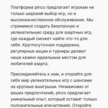
Платформа pinco предлагает игрокам не
только широкий выбор игр, но и
высококачественное обслуживание. Мы
стремимся создать безопасную и
увлекательную среду для азартных игр,
где каждый сможет найти что-то для
себя. Круглосуточная поддержка,
регулярные акции и турниры делают
наше казино идеальным местом для
любителей азарта.
Присоединяйтесь к нам, и откройте для
себя мир увлекательных игр с шансами
на крупные выигрыши. Независимо от
ваших предпочтений, pinco предлагает
уникальный опыт, который оставит только
положительные впечатления. Откройте