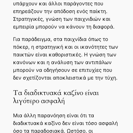
υπάρχουν και άλλοι παράγοντες που
επηρεάζουν την απόδοση ενός παίκτη.
Στρατηγικές, γνώση των παιχνιδιών και
εμπειρία μπορούν να κάνουν τη διαφορά.
Για παράδειγμα, στα παιχνίδια όπως το
πόκερ, η στρατηγική και οι ικανότητες των
παικτών είναι καθοριστικές. Η γνώση των
κανόνων και η ανάλυση των αντιπάλων
μπορούν να οδηγήσουν σε επιτυχίες που
δεν σχετίζονται αποκλειστικά με την τύχη.
Τα διαδικτυακά καζίνο είναι
λιγότερο ασφαλή
Μια άλλη παρανόηση είναι ότι τα
διαδικτυακά καζίνο δεν είναι τόσο ασφαλή
όσο τα παραδοσιακά. Ωστόσο, οι