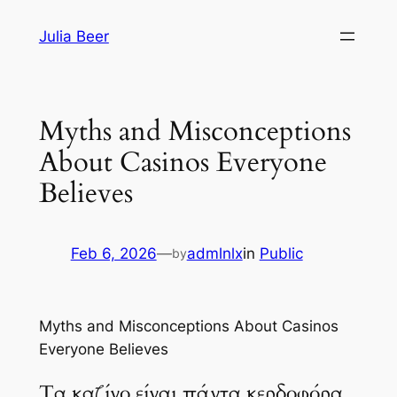
Skip
Julia Beer
to
content
Myths and Misconceptions
About Casinos Everyone
Believes
Feb 6, 2026
—
admlnlx
in
Public
by
Myths and Misconceptions About Casinos
Everyone Believes
Τα καζίνο είναι πάντα κερδοφόρα