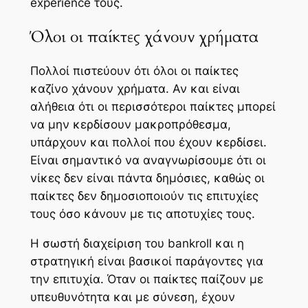
experience τους.
Όλοι οι παίκτες χάνουν χρήματα
Πολλοί πιστεύουν ότι όλοι οι παίκτες
καζίνο χάνουν χρήματα. Αν και είναι
αλήθεια ότι οι περισσότεροι παίκτες μπορεί
να μην κερδίσουν μακροπρόθεσμα,
υπάρχουν και πολλοί που έχουν κερδίσει.
Είναι σημαντικό να αναγνωρίσουμε ότι οι
νίκες δεν είναι πάντα δημόσιες, καθώς οι
παίκτες δεν δημοσιοποιούν τις επιτυχίες
τους όσο κάνουν με τις αποτυχίες τους.
Η σωστή διαχείριση του bankroll και η
στρατηγική είναι βασικοί παράγοντες για
την επιτυχία. Όταν οι παίκτες παίζουν με
υπευθυνότητα και με σύνεση, έχουν