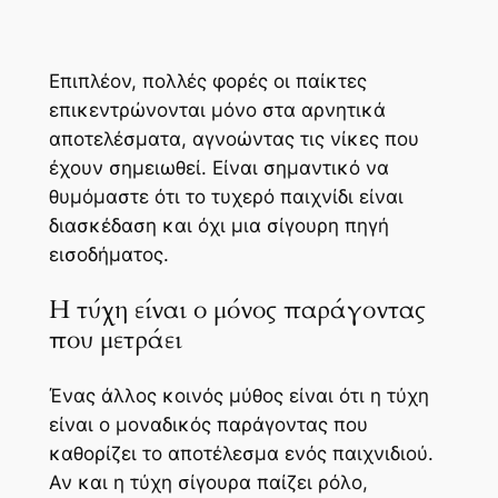
Επιπλέον, πολλές φορές οι παίκτες
επικεντρώνονται μόνο στα αρνητικά
αποτελέσματα, αγνοώντας τις νίκες που
έχουν σημειωθεί. Είναι σημαντικό να
θυμόμαστε ότι το τυχερό παιχνίδι είναι
διασκέδαση και όχι μια σίγουρη πηγή
εισοδήματος.
Η τύχη είναι ο μόνος παράγοντας
που μετράει
Ένας άλλος κοινός μύθος είναι ότι η τύχη
είναι ο μοναδικός παράγοντας που
καθορίζει το αποτέλεσμα ενός παιχνιδιού.
Αν και η τύχη σίγουρα παίζει ρόλο,