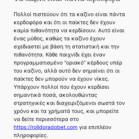
Πολλοί πιστεύουν ότι τα καζίνο είναι πάντα
κερδοφόρα και ότι οι παίκτες δεν έχουν
καμία πιθανότητα να κερδίσουν. Αυτό είναι
ένας μύθος, καθώς τα καζίνο έχουν
σχεδιαστεί με βάση τη στατιστική και την
πιθανότητα. Κάθε παιχνίδι έχει έναν
προγραμματισμένο “οριακό” κέρδους υπέρ
του καζίνο, αλλά αυτό δεν σημαίνει ότι οι
παίκτες δεν μπορούν να έχουν νίκες.
Υπάρχουν πολλοί που έχουν κερδίσει
σημαντικά ποσά, ακολουθώντας
στρατηγικές και διαχειριζόμενοι σωστά τον
χρόνο και τα χρήματά τους, και μπορείτε
να δείτε περισσότερα στο
https://rolldoradobet.com
για επιπλέον
πληροφορίες.