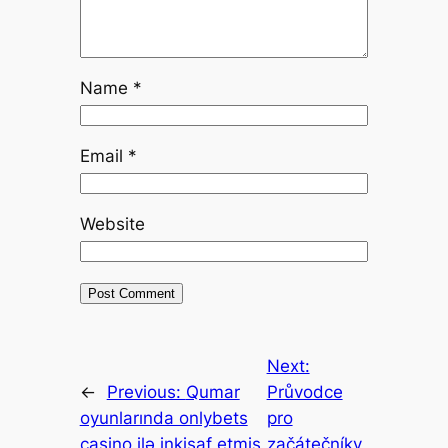
Name
*
Email
*
Website
Next:
←
Previous:
Qumar
Průvodce
oyunlarında onlybets
pro
casino ilə inkişaf etmiş
začátečníky