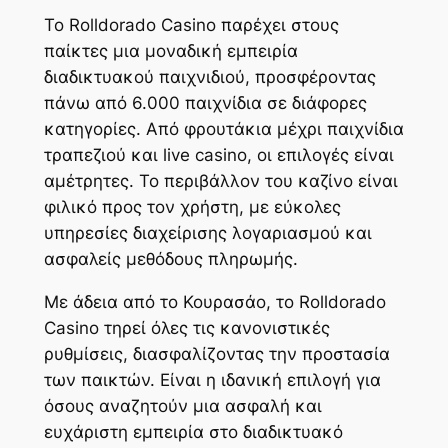
Το Rolldorado Casino παρέχει στους
παίκτες μια μοναδική εμπειρία
διαδικτυακού παιχνιδιού, προσφέροντας
πάνω από 6.000 παιχνίδια σε διάφορες
κατηγορίες. Από φρουτάκια μέχρι παιχνίδια
τραπεζιού και live casino, οι επιλογές είναι
αμέτρητες. Το περιβάλλον του καζίνο είναι
φιλικό προς τον χρήστη, με εύκολες
υπηρεσίες διαχείρισης λογαριασμού και
ασφαλείς μεθόδους πληρωμής.
Με άδεια από το Κουρασάο, το Rolldorado
Casino τηρεί όλες τις κανονιστικές
ρυθμίσεις, διασφαλίζοντας την προστασία
των παικτών. Είναι η ιδανική επιλογή για
όσους αναζητούν μια ασφαλή και
ευχάριστη εμπειρία στο διαδικτυακό