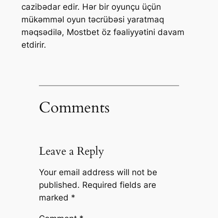
cazibədar edir. Hər bir oyunçu üçün
mükəmməl oyun təcrübəsi yaratmaq
məqsədilə, Mostbet öz fəaliyyətini davam
etdirir.
Comments
Leave a Reply
Your email address will not be
published.
Required fields are
marked
*