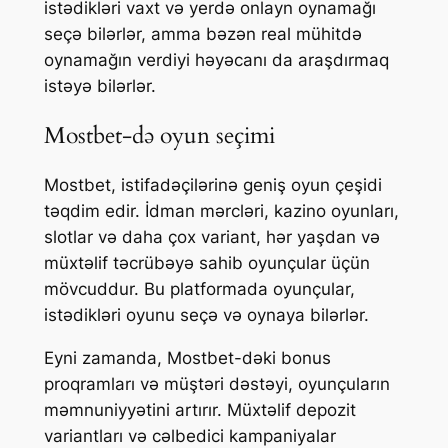
istədikləri vaxt və yerdə onlayn oynamağı
seçə bilərlər, amma bəzən real mühitdə
oynamağın verdiyi həyəcanı da araşdırmaq
istəyə bilərlər.
Mostbet-də oyun seçimi
Mostbet, istifadəçilərinə geniş oyun çeşidi
təqdim edir. İdman mərcləri, kazino oyunları,
slotlar və daha çox variant, hər yaşdan və
müxtəlif təcrübəyə sahib oyunçular üçün
mövcuddur. Bu platformada oyunçular,
istədikləri oyunu seçə və oynaya bilərlər.
Eyni zamanda, Mostbet-dəki bonus
proqramları və müştəri dəstəyi, oyunçuların
məmnuniyyətini artırır. Müxtəlif depozit
variantları və cəlbedici kampaniyalar