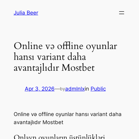
Skip
Julia Beer
to
content
Online və offline oyunlar
hansı variant daha
avantajlıdır Mostbet
Apr 3, 2026
—
admlnlx
in
Public
by
Online və offline oyunlar hansı variant daha
avantajlıdır Mostbet
Onlayn oyunların üstünlükləri