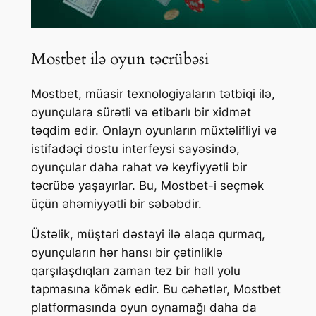
Mostbet ilə oyun təcrübəsi
Mostbet, müasir texnologiyaların tətbiqi ilə,
oyunçulara sürətli və etibarlı bir xidmət
təqdim edir. Onlayn oyunların müxtəlifliyi və
istifadəçi dostu interfeysi sayəsində,
oyunçular daha rahat və keyfiyyətli bir
təcrübə yaşayırlar. Bu, Mostbet-i seçmək
üçün əhəmiyyətli bir səbəbdir.
Üstəlik, müştəri dəstəyi ilə əlaqə qurmaq,
oyunçuların hər hansı bir çətinliklə
qarşılaşdıqları zaman tez bir həll yolu
tapmasına kömək edir. Bu cəhətlər, Mostbet
platformasında oyun oynamağı daha da