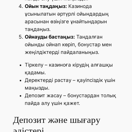
Ойын таңдаңыз:
Казинода
ұсынылатын әртүрлі ойындардың
арасынан өзіңізге ұнайтындарын
таңдаңыз.
Ойнауды бастаңыз:
Тандалған
ойынды ойнап көріп, бонустар мен
жеңілдіктерді пайдаланыңыз.
Тіркелу – казиноға кірудің алғашқы
қадамы.
Деректерді растау – қауіпсіздік үшін
маңызды.
Депозит жасау – бонустардан толық
пайда алу үшін қажет.
Депозит және шығару
әдістері