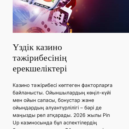
Үздік казино
тәжірибесінің
ерекшеліктері
Казино тәжірибесі көптеген факторларға
байланысты. Ойыншылардың көңіл-күйі
мен ойын сапасы, бонустар және
ойындардың алуантүрлілігі – бәрі де
маңызды рөл атқарады. 2026 жылы Pin
Up казиносында бұл аспектілердің