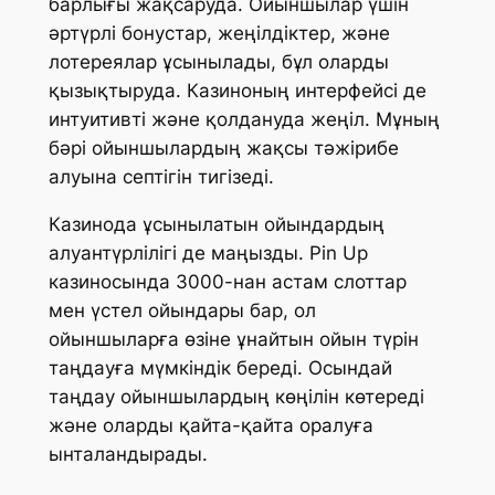
барлығы жақсаруда. Ойыншылар үшін
әртүрлі бонустар, жеңілдіктер, және
лотереялар ұсынылады, бұл оларды
қызықтыруда. Казиноның интерфейсі де
интуитивті және қолдануда жеңіл. Мұның
бәрі ойыншылардың жақсы тәжірибе
алуына септігін тигізеді.
Казинода ұсынылатын ойындардың
алуантүрлілігі де маңызды. Pin Up
казиносында 3000-нан астам слоттар
мен үстел ойындары бар, ол
ойыншыларға өзіне ұнайтын ойын түрін
таңдауға мүмкіндік береді. Осындай
таңдау ойыншылардың көңілін көтереді
және оларды қайта-қайта оралуға
ынталандырады.