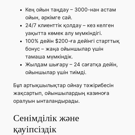
Кең ойын таңдау – 3000-нан астам
ойын, әркімге сай.
24/7 клиенттік қолдау – кез келген
уақытта көмек алу мүмкіндігі.
100% дейін $200-ға дейінгі старттық
бонус – жаңа ойыншылар үшін
тамаша мүмкіндік.
Жылдам шығару – 24 сағатқа дейін,
ойыншылар үшін тиімді.
Бұл артықшылықтар ойнау тәжірибесін
жақсартып, ойыншылардың казиноға
оралуын ынталандырады.
Сенімділік және
қауіпсіздік