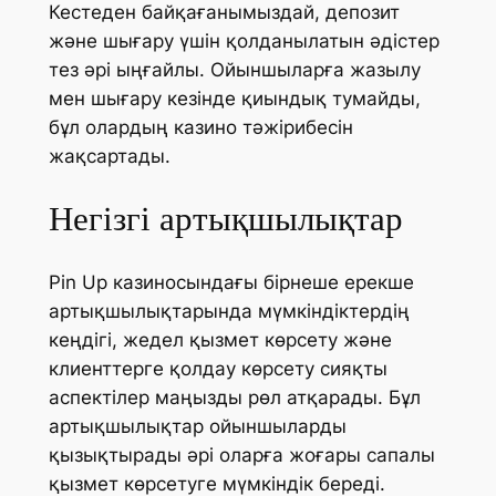
Кестеден байқағанымыздай, депозит
және шығару үшін қолданылатын әдістер
тез әрі ыңғайлы. Ойыншыларға жазылу
мен шығару кезінде қиындық тумайды,
бұл олардың казино тәжірибесін
жақсартады.
Негізгі артықшылықтар
Pin Up казиносындағы бірнеше ерекше
артықшылықтарында мүмкіндіктердің
кеңдігі, жедел қызмет көрсету және
клиенттерге қолдау көрсету сияқты
аспектілер маңызды рөл атқарады. Бұл
артықшылықтар ойыншыларды
қызықтырады әрі оларға жоғары сапалы
қызмет көрсетуге мүмкіндік береді.