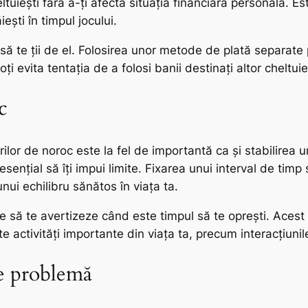
ltuiești fără a-ți afecta situația financiară personală.
ești în timpul jocului.
 să te ții de el. Folosirea unor metode de plată separate
ți evita tentația de a folosi banii destinați altor cheltuie
c
rilor de noroc este la fel de importantă ca și stabilirea 
sențial să îți impui limite. Fixarea unui interval de timp 
ui echilibru sănătos în viața ta.
e să te avertizeze când este timpul să te oprești. Acest l
lte activități importante din viața ta, precum interacțiuni
e problemă