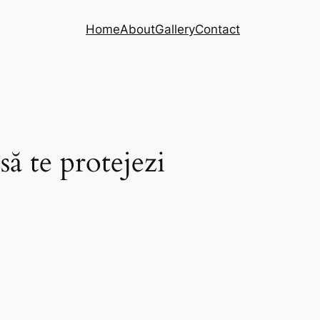
Home
About
Gallery
Contact
să te protejezi