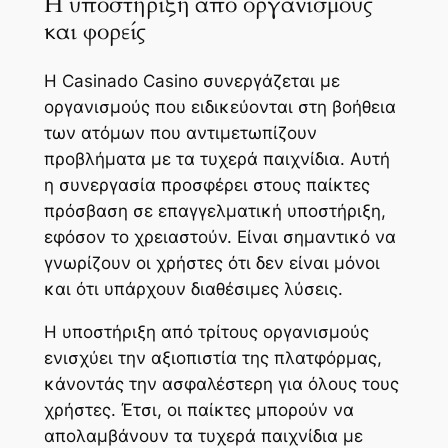
Η υποστήριξη από οργανισμούς
και φορείς
Η Casinado Casino συνεργάζεται με
οργανισμούς που ειδικεύονται στη βοήθεια
των ατόμων που αντιμετωπίζουν
προβλήματα με τα τυχερά παιχνίδια. Αυτή
η συνεργασία προσφέρει στους παίκτες
πρόσβαση σε επαγγελματική υποστήριξη,
εφόσον το χρειαστούν. Είναι σημαντικό να
γνωρίζουν οι χρήστες ότι δεν είναι μόνοι
και ότι υπάρχουν διαθέσιμες λύσεις.
Η υποστήριξη από τρίτους οργανισμούς
ενισχύει την αξιοπιστία της πλατφόρμας,
κάνοντάς την ασφαλέστερη για όλους τους
χρήστες. Έτσι, οι παίκτες μπορούν να
απολαμβάνουν τα τυχερά παιχνίδια με