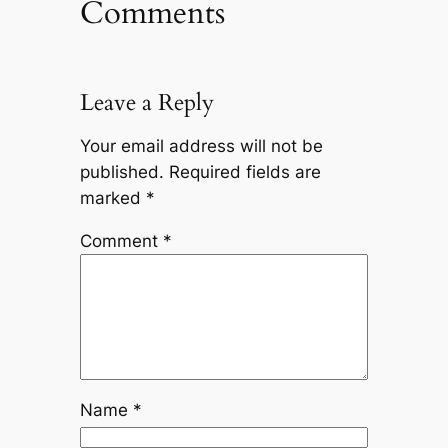
Comments
Leave a Reply
Your email address will not be
published.
Required fields are
marked
*
Comment
*
Name
*