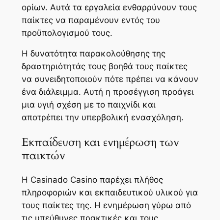
ορίων. Αυτά τα εργαλεία ενθαρρύνουν τους
παίκτες να παραμένουν εντός του
προϋπολογισμού τους.
Η δυνατότητα παρακολούθησης της
δραστηριότητάς τους βοηθά τους παίκτες
να συνειδητοποιούν πότε πρέπει να κάνουν
ένα διάλειμμα. Αυτή η προσέγγιση προάγει
μια υγιή σχέση με το παιχνίδι και
αποτρέπει την υπερβολική ενασχόληση.
Εκπαίδευση και ενημέρωση των
παικτών
Η Casinado Casino παρέχει πλήθος
πληροφοριών και εκπαιδευτικού υλικού για
τους παίκτες της. Η ενημέρωση γύρω από
τις υπεύθυνες πρακτικές και τους