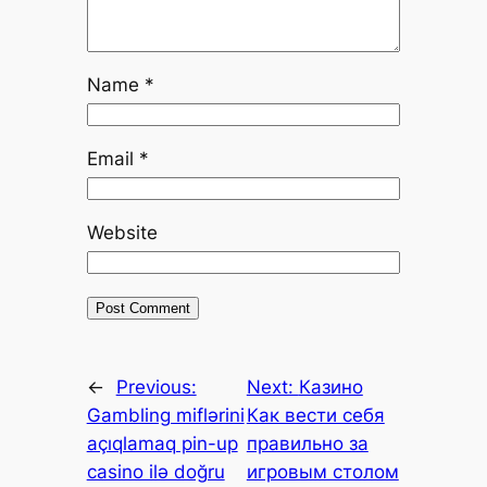
Name
*
Email
*
Website
←
Previous:
Next:
Казино
Gambling miflərini
Как вести себя
açıqlamaq pin-up
правильно за
casino ilə doğru
игровым столом