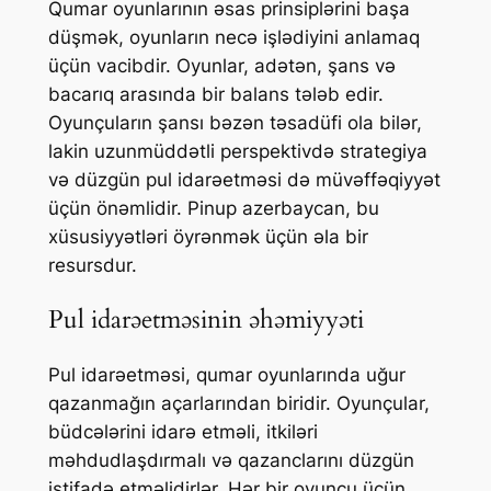
Qumar oyunlarının əsas prinsiplərini başa
düşmək, oyunların necə işlədiyini anlamaq
üçün vacibdir. Oyunlar, adətən, şans və
bacarıq arasında bir balans tələb edir.
Oyunçuların şansı bəzən təsadüfi ola bilər,
lakin uzunmüddətli perspektivdə strategiya
və düzgün pul idarəetməsi də müvəffəqiyyət
üçün önəmlidir. Pinup azerbaycan, bu
xüsusiyyətləri öyrənmək üçün əla bir
resursdur.
Pul idarəetməsinin əhəmiyyəti
Pul idarəetməsi, qumar oyunlarında uğur
qazanmağın açarlarından biridir. Oyunçular,
büdcələrini idarə etməli, itkiləri
məhdudlaşdırmalı və qazanclarını düzgün
istifadə etməlidirlər. Hər bir oyunçu üçün