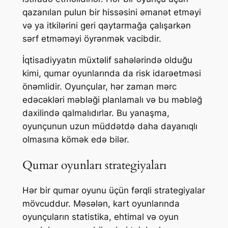
qazanılan pulun bir hissəsini əmanət etməyi
və ya itkilərini geri qaytarmağa çalışarkən
sərf etməməyi öyrənmək vacibdir.
İqtisadiyyatın müxtəlif sahələrində olduğu
kimi, qumar oyunlarında da risk idarəetməsi
önəmlidir. Oyunçular, hər zaman mərc
edəcəkləri məbləği planlamalı və bu məbləğ
daxilində qalmalıdırlar. Bu yanaşma,
oyunçunun uzun müddətdə daha dayanıqlı
olmasına kömək edə bilər.
Qumar oyunları strategiyaları
Hər bir qumar oyunu üçün fərqli strategiyalar
mövcuddur. Məsələn, kart oyunlarında
oyunçuların statistika, ehtimal və oyun