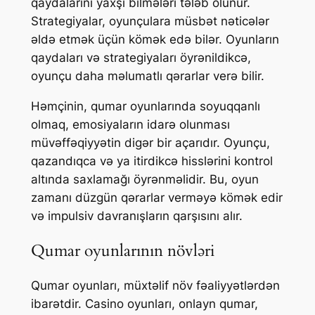
qaydalarını yaxşı bilmələri tələb olunur.
Strategiyalar, oyunçulara müsbət nəticələr
əldə etmək üçün kömək edə bilər. Oyunların
qaydaları və strategiyaları öyrənildikcə,
oyunçu daha məlumatlı qərarlar verə bilir.
Həmçinin, qumar oyunlarında soyuqqanlı
olmaq, emosiyaların idarə olunması
müvəffəqiyyətin digər bir açarıdır. Oyunçu,
qazandıqca və ya itirdikcə hisslərini kontrol
altında saxlamağı öyrənməlidir. Bu, oyun
zamanı düzgün qərarlar verməyə kömək edir
və impulsiv davranışların qarşısını alır.
Qumar oyunlarının növləri
Qumar oyunları, müxtəlif növ fəaliyyətlərdən
ibarətdir. Casino oyunları, onlayn qumar,