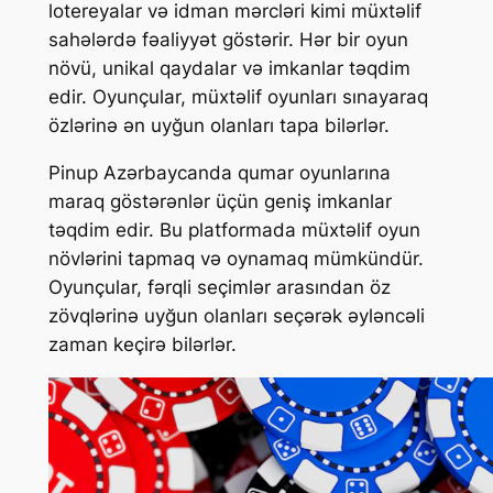
lotereyalar və idman mərcləri kimi müxtəlif
sahələrdə fəaliyyət göstərir. Hər bir oyun
növü, unikal qaydalar və imkanlar təqdim
edir. Oyunçular, müxtəlif oyunları sınayaraq
özlərinə ən uyğun olanları tapa bilərlər.
Pinup Azərbaycanda qumar oyunlarına
maraq göstərənlər üçün geniş imkanlar
təqdim edir. Bu platformada müxtəlif oyun
növlərini tapmaq və oynamaq mümkündür.
Oyunçular, fərqli seçimlər arasından öz
zövqlərinə uyğun olanları seçərək əyləncəli
zaman keçirə bilərlər.