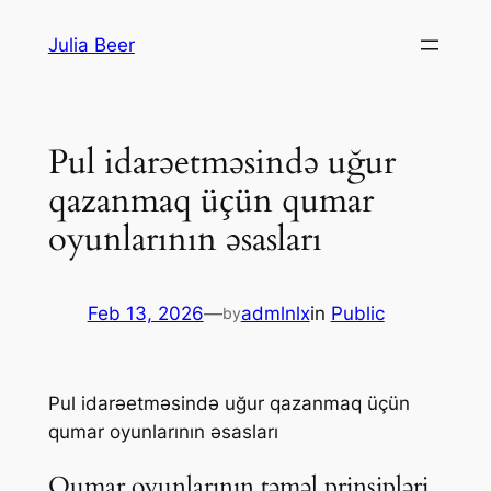
Skip
Julia Beer
to
content
Pul idarəetməsində uğur
qazanmaq üçün qumar
oyunlarının əsasları
Feb 13, 2026
—
admlnlx
in
Public
by
Pul idarəetməsində uğur qazanmaq üçün
qumar oyunlarının əsasları
Qumar oyunlarının təməl prinsipləri