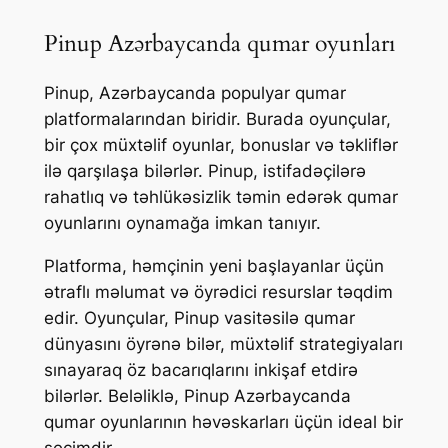
Pinup Azərbaycanda qumar oyunları
Pinup, Azərbaycanda populyar qumar
platformalarından biridir. Burada oyunçular,
bir çox müxtəlif oyunlar, bonuslar və təkliflər
ilə qarşılaşa bilərlər. Pinup, istifadəçilərə
rahatlıq və təhlükəsizlik təmin edərək qumar
oyunlarını oynamağa imkan tanıyır.
Platforma, həmçinin yeni başlayanlar üçün
ətraflı məlumat və öyrədici resurslar təqdim
edir. Oyunçular, Pinup vasitəsilə qumar
dünyasını öyrənə bilər, müxtəlif strategiyaları
sınayaraq öz bacarıqlarını inkişaf etdirə
bilərlər. Beləliklə, Pinup Azərbaycanda
qumar oyunlarının həvəskarları üçün ideal bir
seçimdir.