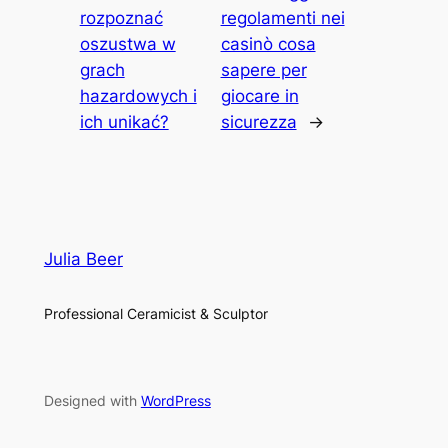
rozpoznać
regolamenti nei
oszustwa w
casinò cosa
grach
sapere per
hazardowych i
giocare in
ich unikać?
sicurezza
→
Julia Beer
Professional Ceramicist & Sculptor
Designed with
WordPress