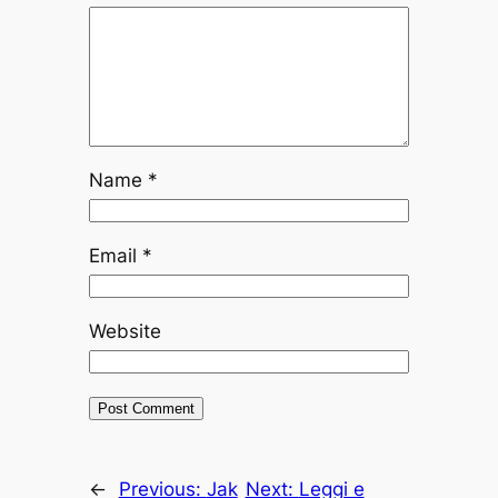
Name
*
Email
*
Website
←
Previous:
Jak
Next:
Leggi e