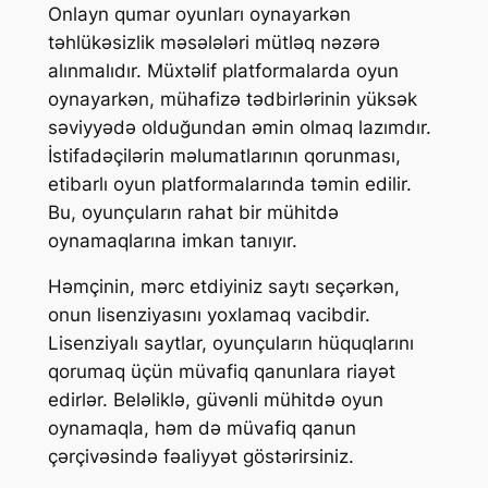
Onlayn qumar oyunları oynayarkən
təhlükəsizlik məsələləri mütləq nəzərə
alınmalıdır. Müxtəlif platformalarda oyun
oynayarkən, mühafizə tədbirlərinin yüksək
səviyyədə olduğundan əmin olmaq lazımdır.
İstifadəçilərin məlumatlarının qorunması,
etibarlı oyun platformalarında təmin edilir.
Bu, oyunçuların rahat bir mühitdə
oynamaqlarına imkan tanıyır.
Həmçinin, mərc etdiyiniz saytı seçərkən,
onun lisenziyasını yoxlamaq vacibdir.
Lisenziyalı saytlar, oyunçuların hüquqlarını
qorumaq üçün müvafiq qanunlara riayət
edirlər. Beləliklə, güvənli mühitdə oyun
oynamaqla, həm də müvafiq qanun
çərçivəsində fəaliyyət göstərirsiniz.