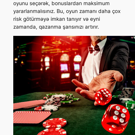
oyunu seçərək, bonuslardan maksimum
yararlanmalısınız. Bu, oyun zamanı daha çox
risk götürməyə imkan tanıyır və eyni
zamanda, qazanma şansınızı artırır.