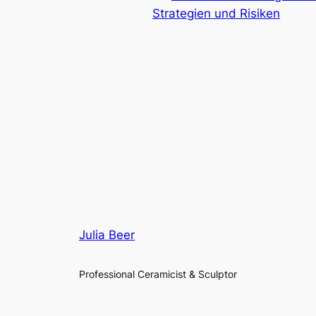
Strategien und Risiken
Julia Beer
Professional Ceramicist & Sculptor