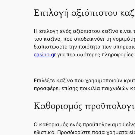
Επιλογή αξιόπιστου καζ
Η επιλογή ενός αξιόπιστου καζίνο είναι 
του καζίνο, που αποδεικνύει τη νομιμότ
διαπιστώσετε την ποιότητα των υπηρεσι
casino.gr
για περισσότερες πληροφορίες σ
Επιλέξτε καζίνο που χρησιμοποιούν κρ
προσφέρει επίσης ποικιλία παιχνιδιών 
Καθορισμός προϋπολογ
Ο καθορισμός ενός προϋπολογισμού είναι
εθιστικό. Προσδιορίστε πόσα χρήματα ε