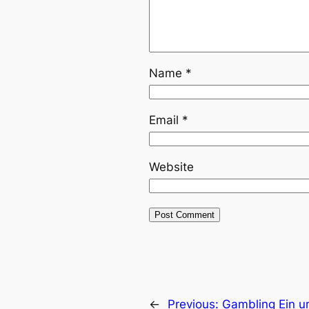
Name
*
Email
*
Website
←
Previous:
Gambling Ein u