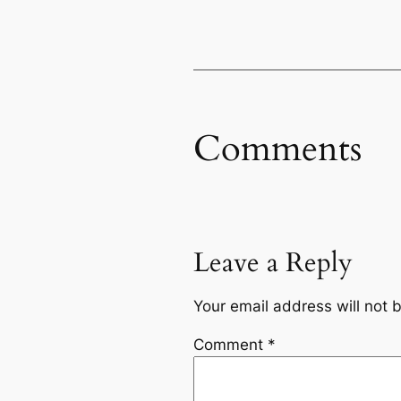
Comments
Leave a Reply
Your email address will not 
Comment
*