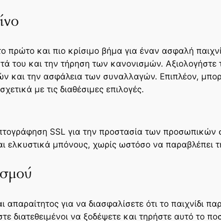
ίνο
το πρώτο και πιο κρίσιμο βήμα για έναν ασφαλή παιχνί
ητά του και την τήρηση των κανονισμών. Αξιολογήστε 
ών και την ασφάλεια των συναλλαγών. Επιπλέον, μπορ
χετικά με τις διαθέσιμες επιλογές.
υπτογράφηση SSL για την προστασία των προσωπικών σ
και ελκυστικά μπόνους, χωρίς ωστόσο να παραβλέπει τ
ισμού
 απαραίτητος για να διασφαλίσετε ότι το παιχνίδι παρ
ίστε διατεθειμένοι να ξοδέψετε και τηρήστε αυτό το 