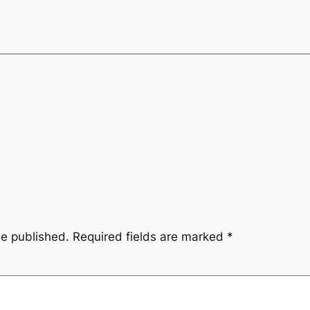
be published.
Required fields are marked
*