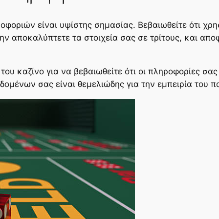
οριών είναι υψίστης σημασίας. Βεβαιωθείτε ότι χρη
ην αποκαλύπτετε τα στοιχεία σας σε τρίτους, και απο
 του καζίνο για να βεβαιωθείτε ότι οι πληροφορίες σα
ομένων σας είναι θεμελιώδης για την εμπειρία του πα