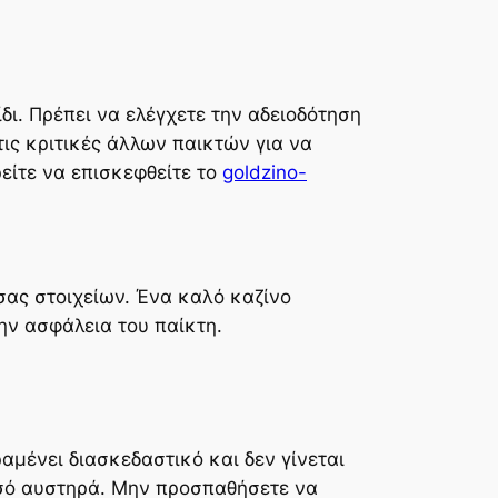
δι. Πρέπει να ελέγχετε την αδειοδότηση
τις κριτικές άλλων παικτών για να
είτε να επισκεφθείτε το
goldzino-
ας στοιχείων. Ένα καλό καζίνο
ην ασφάλεια του παίκτη.
αμένει διασκεδαστικό και δεν γίνεται
ποσό αυστηρά. Μην προσπαθήσετε να