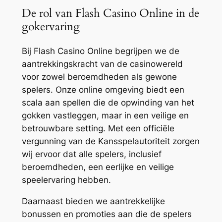
De rol van Flash Casino Online in de
gokervaring
Bij Flash Casino Online begrijpen we de
aantrekkingskracht van de casinowereld
voor zowel beroemdheden als gewone
spelers. Onze online omgeving biedt een
scala aan spellen die de opwinding van het
gokken vastleggen, maar in een veilige en
betrouwbare setting. Met een officiële
vergunning van de Kansspelautoriteit zorgen
wij ervoor dat alle spelers, inclusief
beroemdheden, een eerlijke en veilige
speelervaring hebben.
Daarnaast bieden we aantrekkelijke
bonussen en promoties aan die de spelers