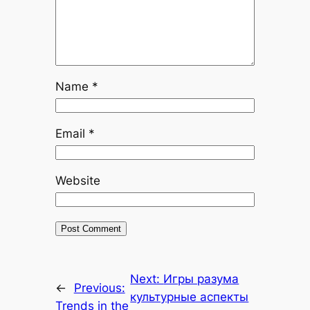
Name
*
Email
*
Website
Next:
Игры разума
←
Previous:
культурные аспекты
Trends in the