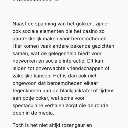
Naast de spanning van het gokken, zijn er
ook sociale elementen die het casino zo
aantrekkelijk maken voor beroemdheden.
Hier komen vaak andere bekende gezichten
samen, wat de gelegenheid biedt voor
netwerken en sociale interactie. Dit kan
leiden tot onverwachte vriendschappen of
zakelijke kansen. Het is dan ook niet
ongewoon dat beroemdheden elkaar
tegenkomen aan de blackjacktafel of tijdens
een potje poker, wat soms voor
spectaculaire verhalen zorgt die de ronde
doen in de media.
Toch is het niet altijd rozengeur en