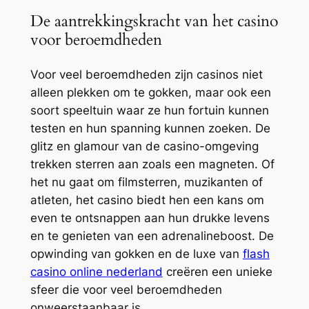
De aantrekkingskracht van het casino
voor beroemdheden
Voor veel beroemdheden zijn casinos niet
alleen plekken om te gokken, maar ook een
soort speeltuin waar ze hun fortuin kunnen
testen en hun spanning kunnen zoeken. De
glitz en glamour van de casino-omgeving
trekken sterren aan zoals een magneten. Of
het nu gaat om filmsterren, muzikanten of
atleten, het casino biedt hen een kans om
even te ontsnappen aan hun drukke levens
en te genieten van een adrenalineboost. De
opwinding van gokken en de luxe van
flash
casino online nederland
creëren een unieke
sfeer die voor veel beroemdheden
onweerstaanbaar is.