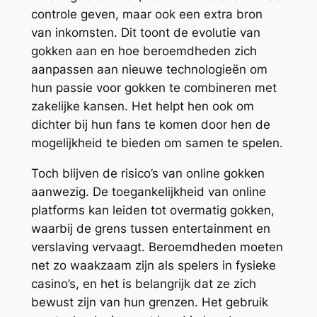
controle geven, maar ook een extra bron
van inkomsten. Dit toont de evolutie van
gokken aan en hoe beroemdheden zich
aanpassen aan nieuwe technologieën om
hun passie voor gokken te combineren met
zakelijke kansen. Het helpt hen ook om
dichter bij hun fans te komen door hen de
mogelijkheid te bieden om samen te spelen.
Toch blijven de risico’s van online gokken
aanwezig. De toegankelijkheid van online
platforms kan leiden tot overmatig gokken,
waarbij de grens tussen entertainment en
verslaving vervaagt. Beroemdheden moeten
net zo waakzaam zijn als spelers in fysieke
casino’s, en het is belangrijk dat ze zich
bewust zijn van hun grenzen. Het gebruik