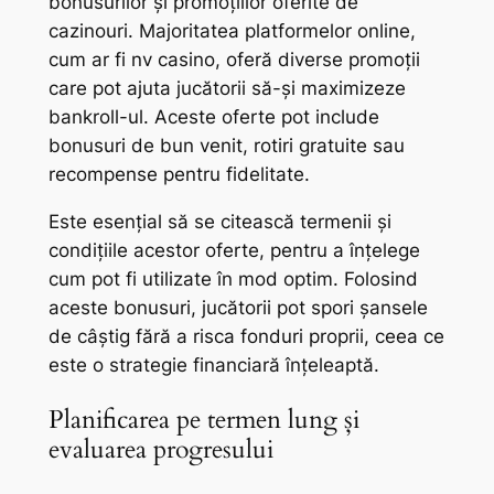
bonusurilor și promoțiilor oferite de
cazinouri. Majoritatea platformelor online,
cum ar fi nv casino, oferă diverse promoții
care pot ajuta jucătorii să-și maximizeze
bankroll-ul. Aceste oferte pot include
bonusuri de bun venit, rotiri gratuite sau
recompense pentru fidelitate.
Este esențial să se citească termenii și
condițiile acestor oferte, pentru a înțelege
cum pot fi utilizate în mod optim. Folosind
aceste bonusuri, jucătorii pot spori șansele
de câștig fără a risca fonduri proprii, ceea ce
este o strategie financiară înțeleaptă.
Planificarea pe termen lung și
evaluarea progresului