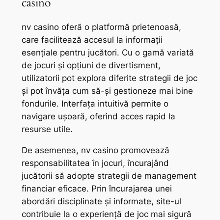
casino
nv casino oferă o platformă prietenoasă,
care facilitează accesul la informații
esențiale pentru jucători. Cu o gamă variată
de jocuri și opțiuni de divertisment,
utilizatorii pot explora diferite strategii de joc
și pot învăța cum să-și gestioneze mai bine
fondurile. Interfața intuitivă permite o
navigare ușoară, oferind acces rapid la
resurse utile.
De asemenea, nv casino promovează
responsabilitatea în jocuri, încurajând
jucătorii să adopte strategii de management
financiar eficace. Prin încurajarea unei
abordări disciplinate și informate, site-ul
contribuie la o experiență de joc mai sigură