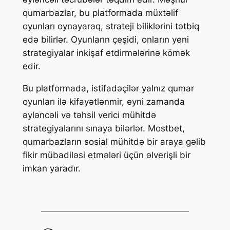
qumarbazlar, bu platformada müxtəlif
oyunları oynayaraq, strateji biliklərini tətbiq
edə bilirlər. Oyunların çeşidi, onların yeni
strategiyalar inkişaf etdirmələrinə kömək
edir.
Bu platformada, istifadəçilər yalnız qumar
oyunları ilə kifayətlənmir, eyni zamanda
əyləncəli və təhsil verici mühitdə
strategiyalarını sınaya bilərlər. Mostbet,
qumarbazların sosial mühitdə bir araya gəlib
fikir mübadiləsi etmələri üçün əlverişli bir
imkan yaradır.