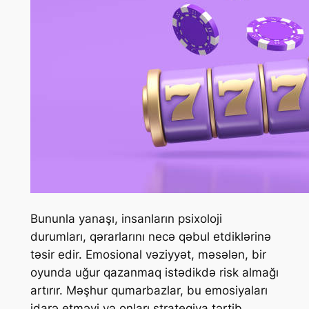
Bununla yanaşı, insanların psixoloji
durumları, qərarlarını necə qəbul etdiklərinə
təsir edir. Emosional vəziyyət, məsələn, bir
oyunda uğur qazanmaq istədikdə risk almağı
artırır. Məşhur qumarbazlar, bu emosiyaları
idarə etməyi və onları strategiya tərtib