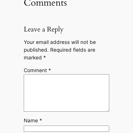
Comments
Leave a Reply
Your email address will not be
published.
Required fields are
marked
*
Comment
*
Name
*