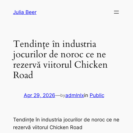
Skip
Julia Beer
to
content
Tendințe în industria
jocurilor de noroc ce ne
rezervă viitorul Chicken
Road
Apr 29, 2026
—
admlnlx
in
Public
by
Tendințe în industria jocurilor de noroc ce ne
rezervă viitorul Chicken Road