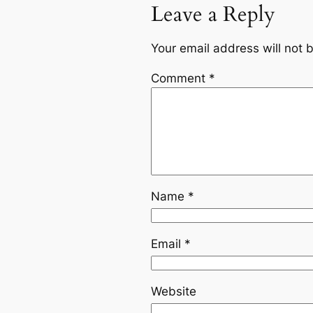
Leave a Reply
Your email address will not 
Comment
*
Name
*
Email
*
Website