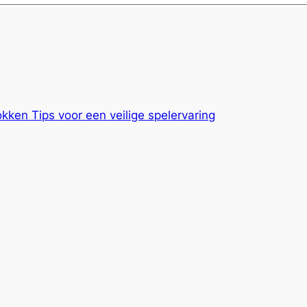
ken Tips voor een veilige spelervaring