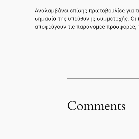
Αναλαμβάνει επίσης πρωτοβουλίες για τη
σημασία της υπεύθυνης συμμετοχής. Οι 
αποφεύγουν τις παράνομες προσφορές, π
Comments