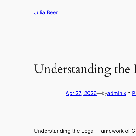
Skip
Julia Beer
to
content
Understanding the
Apr 27, 2026
—
admlnlx
in
P
by
Understanding the Legal Framework of G