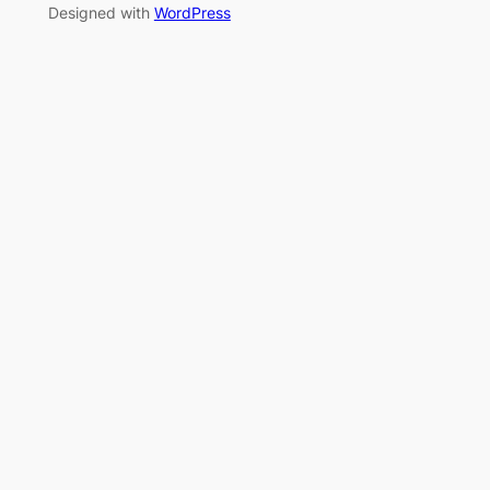
Designed with
WordPress