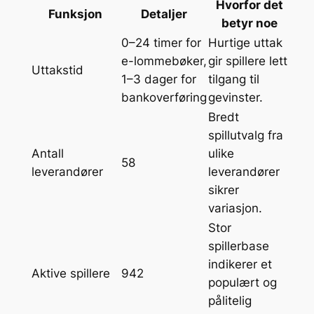
Hvorfor det
Funksjon
Detaljer
betyr noe
0–24 timer for
Hurtige uttak
e-lommebøker,
gir spillere lett
Uttakstid
1–3 dager for
tilgang til
bankoverføring
gevinster.
Bredt
spillutvalg fra
Antall
ulike
58
leverandører
leverandører
sikrer
variasjon.
Stor
spillerbase
indikerer et
Aktive spillere
942
populært og
pålitelig