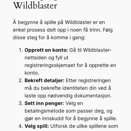
Wildblaster
Å begynne å spille på Wildblaster er en
enkel prosess delt opp i noen få trinn. Følg
disse steg for å komme i gang:
Opprett en konto:
Gå til Wildblaster-
nettsiden og fyll ut
registreringsskjemaet for å opprette en
konto.
Bekreft detaljer:
Etter registreringen
må du bekrefte identiteten din ved å
laste opp nødvendig dokumentasjon.
Sett inn penger:
Velg en
betalingsmetode som passer deg, og
gjør en innskudd for å begynne å spille.
Velg spill:
Utforsk de ulike spillene som