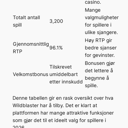
casino.
Mange
Totalt antall
valgmuligheter
3,200
spill
for spillere i
ulike sjangere.
Høy RTP gir
Gjennomsnittlig
96.1%
bedre sjanser
RTP
for gevinster.
Bonusen gjør
Tilskrevet
det lettere å
Velkomstbonus
umiddelbart
begynne å
etter innskudd
spille.
Denne tabellen gir en rask oversikt over hva
Wildblaster har å tilby. Det er klart at
plattformen har mange attraktive funksjoner
som gjør det til et ideelt valg for spillere i
2026.