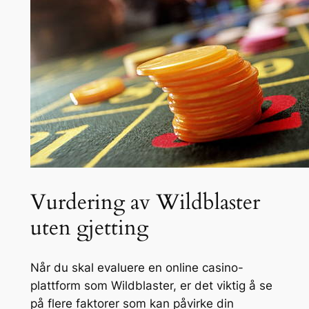
Vurdering av Wildblaster
uten gjetting
Når du skal evaluere en online casino-
plattform som Wildblaster, er det viktig å se
på flere faktorer som kan påvirke din