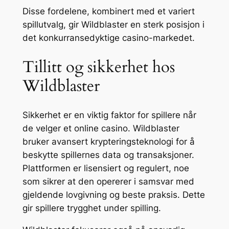
Disse fordelene, kombinert med et variert
spillutvalg, gir Wildblaster en sterk posisjon i
det konkurransedyktige casino-markedet.
Tillitt og sikkerhet hos
Wildblaster
Sikkerhet er en viktig faktor for spillere når
de velger et online casino. Wildblaster
bruker avansert krypteringsteknologi for å
beskytte spillernes data og transaksjoner.
Plattformen er lisensiert og regulert, noe
som sikrer at den opererer i samsvar med
gjeldende lovgivning og beste praksis. Dette
gir spillere trygghet under spilling.