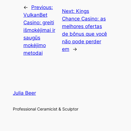
←
Previous:
Next:
Kings
VulkanBet
Chance Casino: as
Casino: greiti
melhores ofertas
išmokėjimai ir
de bônus que você
saugūs
não pode perder
mokėjimo
em
→
metodai
Julia Beer
Professional Ceramicist & Sculptor