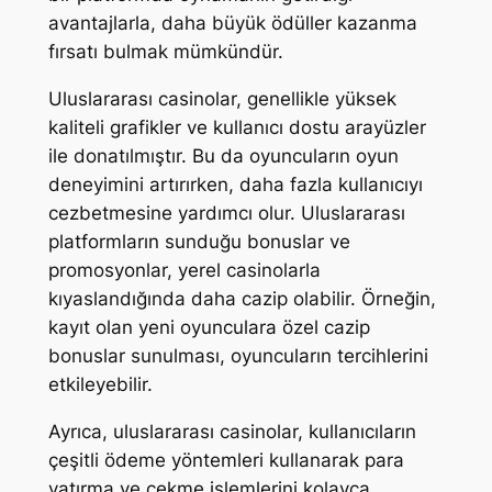
avantajlarla, daha büyük ödüller kazanma
fırsatı bulmak mümkündür.
Uluslararası casinolar, genellikle yüksek
kaliteli grafikler ve kullanıcı dostu arayüzler
ile donatılmıştır. Bu da oyuncuların oyun
deneyimini artırırken, daha fazla kullanıcıyı
cezbetmesine yardımcı olur. Uluslararası
platformların sunduğu bonuslar ve
promosyonlar, yerel casinolarla
kıyaslandığında daha cazip olabilir. Örneğin,
kayıt olan yeni oyunculara özel cazip
bonuslar sunulması, oyuncuların tercihlerini
etkileyebilir.
Ayrıca, uluslararası casinolar, kullanıcıların
çeşitli ödeme yöntemleri kullanarak para
yatırma ve çekme işlemlerini kolayca