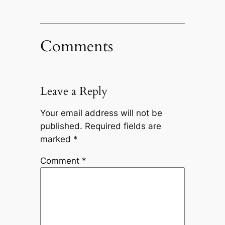
Comments
Leave a Reply
Your email address will not be
published.
Required fields are
marked
*
Comment
*