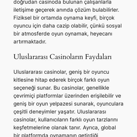
doğrudan casinoda bulunan çalışanlarla
iletişime geçerek anında çözüm bulabilirler.
Fiziksel bir ortamda oynama keyfi, birçok
oyuncu için daha cazip olabilir, çünkü sosyal
bir atmosferde oyun oynamak, heyecanı
artırmaktadır.
Uluslararası Casinoların Faydaları
Uluslararası casinolar, geniş bir oyuncu
kitlesine hitap ederek birçok farklı oyun
seçeneği sunar. Bu casinolar, genellikle
çevrimiçi platformlar üzerinden erişilebilir ve
geniş bir oyun yelpazesi sunarak, oyunculara
çeşitli deneyimler yaşatır. Uluslararası
casinolar, kullanıcıların farklı oyun tarzlarını
keşfetmelerine olanak tanır. Ayrıca, global
bir platformda oynamanın getirdiği