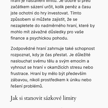
hraní je nastavení limitů. Je dobré si před
začátkem sázení určit, kolik peněz a času
jste ochotni do hry investovat. Tímto
způsobem si můžete zajistit, že se
nezapletete do nadměrného hraní, které by
mohlo mít závažné důsledky pro vaše
finance a psychickou pohodu.
Zodpovědné hraní zahrnuje také schopnost
rozpoznat, kdy je čas přestat. Je důležité
naslouchat svému tělu a svým emocím a
vyhnout se hraní v okamžicích stresu nebo
frustrace. Hraní by mělo být především
zábavou, nikoli prostředkem k úniku nebo
řešení problémů.
Jak si stanovit sázkové limity