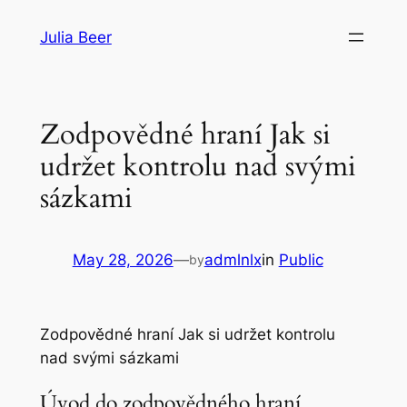
Skip
Julia Beer
to
content
Zodpovědné hraní Jak si
udržet kontrolu nad svými
sázkami
May 28, 2026
—
admlnlx
in
Public
by
Zodpovědné hraní Jak si udržet kontrolu
nad svými sázkami
Úvod do zodpovědného hraní