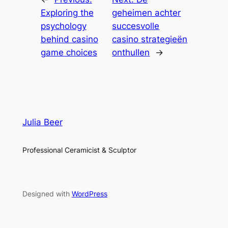
Exploring the
geheimen achter
psychology
succesvolle
behind casino
casino strategieën
game choices
onthullen
→
Julia Beer
Professional Ceramicist & Sculptor
Designed with
WordPress