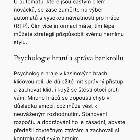
U automatů, které jsou častým cílem
nováčků, se zase zaměřte na výběr
automatů s vysokou návratností pro hráče
(RTP). Čím více informací máte, tím lépe
můžete strategii přizpůsobit svému hernímu
stylu.
Psychologie hraní a správa bankrollu
Psychologie hraje v kasinových hrách
klíčovou roli. Je důležité mít správný přístup
a zachovat klid, i když se štěstí otočí proti
vám. Mnoho hráčů se dopouští chyb v
důsledku emocí, což může vést k
neuváženým rozhodnutím. Stanovení
rozpočtu a dodržování ho je zásadní, abyste
předešli zbytečným ztrátám a zachovali si
kontrolu nad svým hraním.