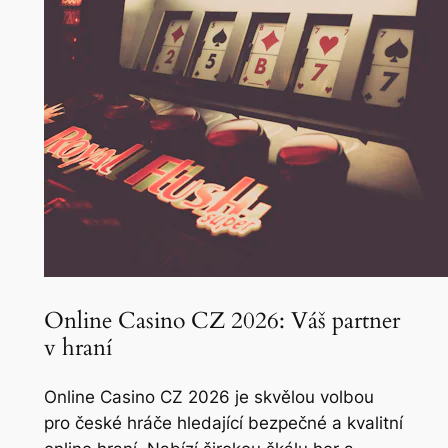
Online Casino CZ 2026: Váš partner
v hraní
Online Casino CZ 2026 je skvělou volbou
pro české hráče hledající bezpečné a kvalitní