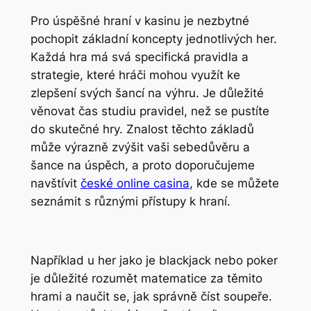
Pro úspěšné hraní v kasinu je nezbytné
pochopit základní koncepty jednotlivých her.
Každá hra má svá specifická pravidla a
strategie, které hráči mohou využít ke
zlepšení svých šancí na výhru. Je důležité
věnovat čas studiu pravidel, než se pustíte
do skutečné hry. Znalost těchto základů
může výrazně zvýšit vaši sebedůvěru a
šance na úspěch, a proto doporučujeme
navštívit
české online casina
, kde se můžete
seznámit s různými přístupy k hraní.
Například u her jako je blackjack nebo poker
je důležité rozumět matematice za těmito
hrami a naučit se, jak správně číst soupeře.