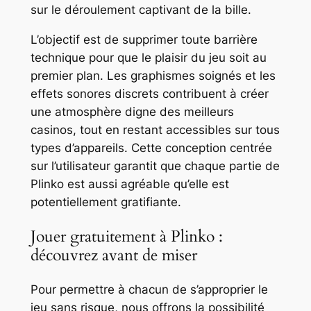
sur le déroulement captivant de la bille.
L’objectif est de supprimer toute barrière
technique pour que le plaisir du jeu soit au
premier plan. Les graphismes soignés et les
effets sonores discrets contribuent à créer
une atmosphère digne des meilleurs
casinos, tout en restant accessibles sur tous
types d’appareils. Cette conception centrée
sur l’utilisateur garantit que chaque partie de
Plinko est aussi agréable qu’elle est
potentiellement gratifiante.
Jouer gratuitement à Plinko :
découvrez avant de miser
Pour permettre à chacun de s’approprier le
jeu sans risque, nous offrons la possibilité