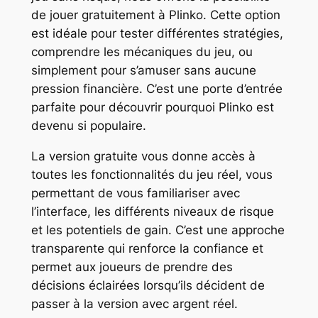
de jouer gratuitement à Plinko. Cette option
est idéale pour tester différentes stratégies,
comprendre les mécaniques du jeu, ou
simplement pour s’amuser sans aucune
pression financière. C’est une porte d’entrée
parfaite pour découvrir pourquoi Plinko est
devenu si populaire.
La version gratuite vous donne accès à
toutes les fonctionnalités du jeu réel, vous
permettant de vous familiariser avec
l’interface, les différents niveaux de risque
et les potentiels de gain. C’est une approche
transparente qui renforce la confiance et
permet aux joueurs de prendre des
décisions éclairées lorsqu’ils décident de
passer à la version avec argent réel.